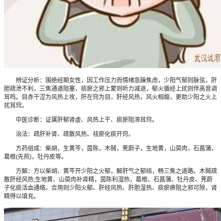
辨证分析：围绝经期女性，因工作压力而情绪急躁焦虑，少阳气郁则脉弦，肝
胆疏泄不利，三焦通道阻塞，痰瘀之邪上蒙则听力减退，郁火循经上扰则伴高音调
耳鸣。目赤干涩为风热上攻，肝在窍为目，肝经风热，风火相煽，更助少阳之火上
扰耳窍。
中医诊断：证属肝郁肾虚、风热上干、痰瘀阻滞耳窍。
治法：疏肝补肾、疏散风热、祛瘀化痰开窍。
方药组成：柴胡，生黄芩，茵陈，木贼，茺蔚子，生地黄，山萸肉，石菖蒲，
葛根(先煎)，牡丹皮等。
方解：方以柴胡、黄芩开少阳之火郁，解肝气之郁结，畅三焦之道路。木贼疏
散肝经风热;生地黄、山萸肉补肾精，茵陈利湿热，葛根、石菖蒲、牡丹皮、茺蔚
子化痰活血通络。合用则少阳火郁、肝经风热、肝胆湿热、痰瘀痹阻之邪可除，肾
精得以填充。