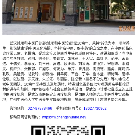
武汉诚顺和中医门诊部(诚顺和中医馆)建馆10余年，秉持“诚信为本，顺时养
生，和谐健康”的中医文化精髓，坚持“名中医，好中药”的立馆之本，在中医药临床
诊疗常见病、老慢病、疑难杂症及健康养生等领域颇具特色，建设和形成了老中青
结合的李轩锦、钟明、徐长化、姜瑞雪、张林茂、王大宪、龚红卫、范平、宋跃
进、王儒英、李家发、刘玉茂、高进、段正莉、刘义涛、陈德货、宋恩峰、李瀚
旻、梅应兵、张振鄂、汪旭东、何友为、乐芹、曾凡鹏、向贤德、熊勇、廉河清、
孔政、吴隆贵、胡爱玲、柳新樵、肖早梅、王垚、丁辛、鲁本堂、黎诗琪、蹇峰、
让敏、张波茹、罗天禄、朱长江、陈丽娟、陈必新（排名不分先后）等40余位名
老中医团队，10余年坚持甄选道地药材，特邀湖北省多位七旬老药师亲手把控药
材的进存和煎制，同时积极参与社会公益慈善活动，是武汉卫计委批准成立的正规
中医医疗机构，是武汉市医保定点医疗机构，是国医大师路志正中医养生实践基
地，广州中医药大学中医养生实践基地授权，屡获武汉市社工志愿者协会表彰。
咨询预约：
027-87878466
，手机(微信同号)：
18627730962
移动官网咨询预约：
https://m.chengshunhe.net/