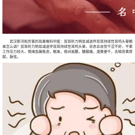
武汉新河街厉害的耳鼻喉科中医：双耳听力明显减退伴双耳持续性耳鸣头晕眠
差怎么调？双耳听力明显减退伴双耳持续性耳鸣头晕，目赤且自觉干涩不舒，平素
工作压力较大，情绪急躁焦虑，眠差，夜间易醒，腰酸痛，溲黄便干，舌暗苔黄厚
腻，脉弦。