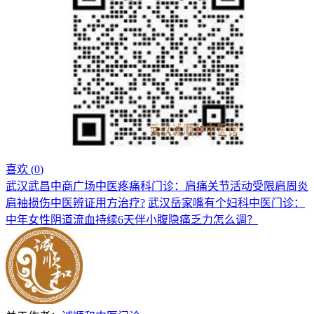
喜欢 (
0
)
武汉武昌中商广场中医疼痛科门诊：肩痛关节活动受限肩周炎
肩袖损伤中医辨证用方治疗?
武汉岳家嘴有个妇科中医门诊：
中年女性阴道流血持续6天伴小腹隐痛乏力怎么调？