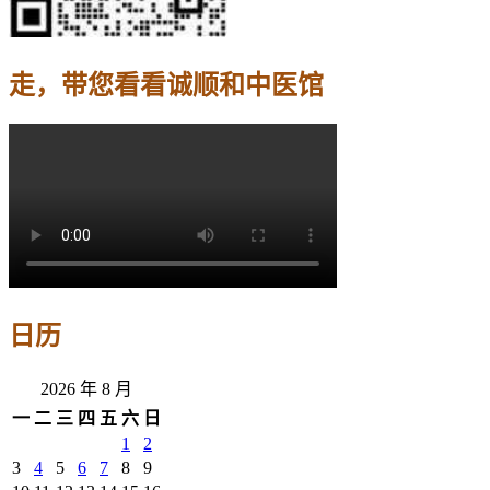
走，带您看看诚顺和中医馆
日历
2026 年 8 月
一
二
三
四
五
六
日
1
2
3
4
5
6
7
8
9