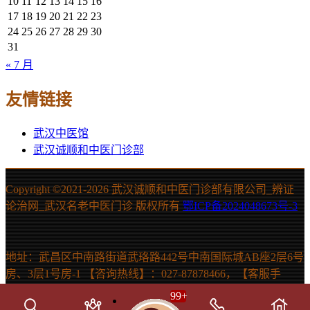
10
11
12
13
14
15
16
17
18
19
20
21
22
23
24
25
26
27
28
29
30
31
« 7 月
友情链接
武汉中医馆
武汉诚顺和中医门诊部
Copyright ©2021-
2026 武汉诚顺和中医门诊部有限公司_辨证
论治网_武汉名老中医门诊 版权所有
鄂ICP备2024048673号-3
地址：武昌区中南路街道武珞路442号中南国际城AB座2层6号
房、3层1号房-1 【咨询热线】：027-87878466，【客服手
机】：15607131150 声明：本站信息仅供参考，不能作为诊断
99
+
及医疗依据。如有需要，请在医生指导下使用。