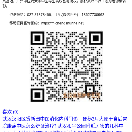
践基地，广州中医药大学中医养生实践基地授权，屡获武汉市社工志愿者协会表
彰。
咨询预约：027-87878466，手机(微信同号)：18627730962
移动官网咨询预约：https://m.chengshunhe.net/
喜欢 (
0
)
武汉汉阳区赏新园中医消化内科门诊：便秘2月大便干食后胃
脘胀痛中医怎么辨证治疗?
武汉和平公园附近厉害的儿科中