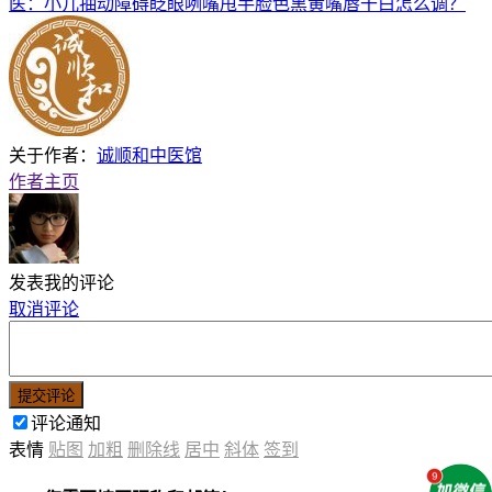
医：小儿抽动障碍眨眼咧嘴甩手脸色黑黄嘴唇干白怎么调？
关于作者：
诚顺和中医馆
作者主页
发表我的评论
取消评论
提交评论
评论通知
表情
贴图
加粗
删除线
居中
斜体
签到