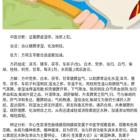
中医诊断：证属脾虚湿停，浊邪上犯。
治法：治以健脾渗湿，化浊明目。
处方：方用五苓散合逍遥散加减。
方药组成：泽泻、猪苓、茯苓、车前子(包)、白术、党参、当归、白芍、柴
胡、桂枝、枳壳、甘草。每天1剂，水煎服,2周后复诊。
方解：方中党参、白末、茯苓、甘草健脾益气，以助脾胃运化水湿;泽泻、猪
苓、茯苓、车前子利湿明目;湿浊之邪，非温不化，用桂枝性温以助膀胱气化，脾
气蒸腾，使湿浊得温而散;枳壳健脾开胃，下气降浊，除凤明目;白芍养血敛阴;当归
养血和血;柴胡升提之品，升清降浊，疏肝解郁，升发脾胃之阳气;归、芍与柴胡同
用，肝气冲和条达，醒脾助运，气机畅通，湿祛浊化;柴胡又为使药引诸药入肝
经，直达病所，则湿浊之邪无所遁形，邪去则毒无所依。诸药合用，共奏健脾利
湿、疏肝理脾、化浊明目之功，从而迅速减轻或消除黄斑区水肿，加速渗出物的吸
收，缩短病程。
辨证分析：中心性浆液性脉络膜视网膜病变属于中医学视瞻昏渺、视瞻有色等
范畴。本病为瞳神疾患。瞳神属肾，目为肝窍，当与肝肾功能失调关系密切。病变
以黄斑区水肿及渗出为主要特征，《素问·至真要大论》云:“诸湿肿满，皆属于