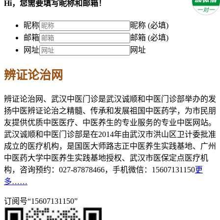
Hi，您需要填写昵称和邮箱！
昵称
昵称 (必填)
邮箱
邮箱 (必填)
网址
网址
辨证论治网
辨证论治网、武汉中医门诊是武汉诚顺和中医门诊部举办的发
扬中医辨证论治之精髓、传承和发展祖国中医药学，为市民朋
友提供优质中医医疗、中医养生的专业服务的专业中医网站。
武汉诚顺和中医门诊部是在2014年由武汉市洪山区卫计委批准
成立的医疗机构，是国医大师路志正中医养生实践基地、广州
中医药大学中医养生实践基地授权、武汉市医保定点医疗机
构，咨询预约：027-87878466，手机微信：15607131150
更
多……
订阅号“15607131150”