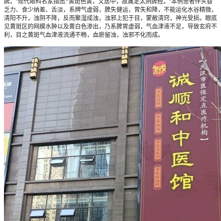
脾。”现代眼科名家指出:“黄斑色黄，又居中，故属足太阴脾经。”本例患者伴头昏
乏力、食少纳差、舌淡，系牌气虚弱，脾失健运，胃失和降，不能运化水谷精微，
清阳不升，浊阴不降，反而聚湿成浊，浊邪上犯于目，蒙敝清窍，神光受损。眼底
见黄斑区的网膜水肿以及黄白色渗出，乃系脾胃虚弱，气血津液不足，导致玄府不
利，目之黄斑气血津液流通不畅，血瘀留浊，浊邪不化而成。