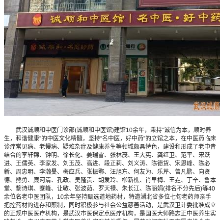
武汉诚顺和中医门诊部(诚顺和中医馆)建馆10余年，秉持“诚信为本，顺时养
生，和谐健康”的中医文化精髓，坚持“名中医，好中药”的立馆之本，在中医药临床
诊疗常见病、老慢病、疑难杂症及健康养生等领域颇具特色，建设和形成了老中青
结合的李轩锦、钟明、徐长化、姜瑞雪、张林茂、王大宪、龚红卫、范平、宋跃
进、王儒英、李家发、刘玉茂、高进、段正莉、刘义涛、陈德货、宋恩峰、陈必
新、周忠明、李瀚旻、梅应兵、张振鄂、汪旭东、何友为、乐芹、曾凡鹏、向贤
德、熊勇、廉河清、孔政、吴隆贵、胡爱玲、柳新樵、肖早梅、王垚、丁辛、鲁本
堂、黎诗琪、蹇峰、让敏、张波茹、罗天禄、朱长江、陈丽娟(排名不分先后)等40
余位名老中医团队，10余年坚持甄选道地药材，特邀湖北省多位七旬老药师亲手
把控药材的进存和煎制，同时积极参与社会公益慈善活动，是武汉卫计委批准成立
的正规中医医疗机构，是武汉市医保定点医疗机构，是国医大师路志正中医养生实