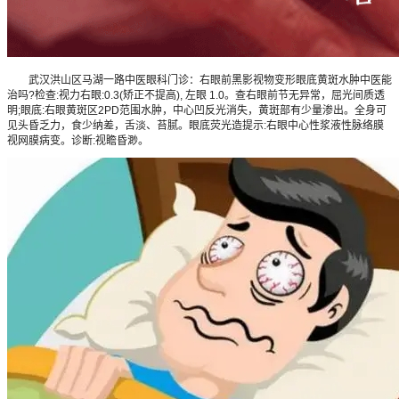
武汉洪山区马湖一路中医眼科门诊：右眼前黑影视物变形眼底黄斑水肿中医能
治吗?检查:视力右眼:0.3(矫正不提高), 左眼 1.0。查右眼前节无异常，屈光间质透
明;眼底:右眼黄斑区2PD范围水肿，中心凹反光消失，黄斑部有少量渗出。全身可
见头昏乏力，食少纳差，舌淡、苔腻。眼底荧光造提示:右眼中心性浆液性脉络膜
视网膜病变。诊断:视瞻昏渺。