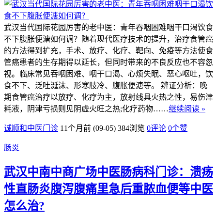
武汉当代国际花园厉害的老中医：青年吞咽困难咽干口渴饮食
不下腹胀便溏如何调？随着现代医疗技术的提升，治疗食管癌
的方法得到扩充，手术、放疗、化疗、靶向、免疫等方法使食
管癌患者的生存期得以延长，但同时带来的不良反应也不容忽
视。临床常见吞咽困难、咽干口渴、心烦失眠、恶心呕吐，饮
食不下、泛吐涎沫、形寒肢冷、腹胀便溏等。 辨证分析：晚
期食管癌治疗以放疗、化疗为主，放射线具火热之性，易伤津
耗液，阴津亏损则见阴虚火旺之热;化疗药物……
继续阅读 »
诚顺和中医门诊
11个月前 (09-05)
384浏览
0评论
0
个赞
肠炎
武汉中南中商广场中医肠病科门诊：溃疡
性直肠炎腹泻腹痛里急后重脓血便等中医
怎么治?