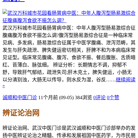
武汉万科城市花园看肠胃病中医：中年人腹泻型肠易激综合征
腹痛腹泻食欲不振怎么调?腹泻型肠易激综合征是一种临床常
见病、多发病，肠易激综合征属于中医学腹痛、泄泻范畴，其
发生与肝失疏泄、脾失健运密切相关，肝脾不和为本病临床常
见证型。临床常见腹痛、腹泻、食欲不振、餐后腹胀、舌质暗
红、苔薄白、脉弦细。 辨证分析：长期情志不调，抑郁不
舒，导致肝气郁结，疏泄失司;肝木克土，脾失健运，小肠无
以分清别浊，大肠无以传导，则水反为湿，谷反……
继续阅读
»
诚顺和中医门诊
11个月前 (09-05)
384浏览
0评论
0
个赞
辨证论治网
辨证论治网、武汉中医门诊是武汉诚顺和中医门诊部举办的发
扬中医辨证论治之精髓、传承和发展祖国中医药学，为市民朋