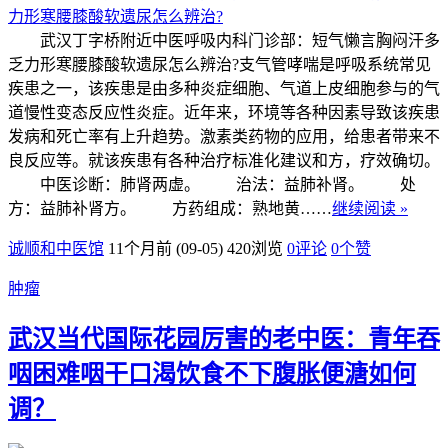
武汉丁字桥附近中医呼吸内科门诊部：短气懒言胸闷汗多
乏力形寒腰膝酸软遗尿怎么辨治?支气管哮喘是呼吸系统常见
疾患之一，该疾患是由多种炎症细胞、气道上皮细胞参与的气
道慢性变态反应性炎症。近年来，环境等各种因素导致该疾患
发病和死亡率有上升趋势。激素类药物的应用，给患者带来不
良反应等。就该疾患有各种治疗标准化建议和方，疗效确切。
中医诊断：肺肾两虚。 治法：益肺补肾。 处
方：益肺补肾方。 方药组成：熟地黄……
继续阅读 »
诚顺和中医馆
11个月前 (09-05)
420浏览
0评论
0
个赞
肿瘤
武汉当代国际花园厉害的老中医：青年吞
咽困难咽干口渴饮食不下腹胀便溏如何
调？