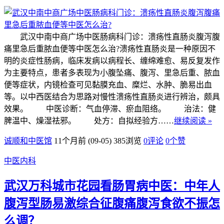
武汉中南中商广场中医肠病科门诊：溃疡性直肠炎腹泻腹
痛里急后重脓血便等中医怎么治?溃疡性直肠炎是一种原因不
明的炎症性肠病，临床发病以病程长、缠绵难愈、易反复发作
为主要特点，患者多表现为小腹坠痛、腹泻、里急后重、脓血
便等症状，内镜检查可见黏膜充血、糜烂、水肿、脆易出血
等。以中西医结合为思路对慢性溃疡性直肠炎进行辨治，颇具
效果。 中医诊断：气血停滞、瘀血阻络。 治法：健
脾温中、燥湿祛邪。 处方：自拟经验方……
继续阅读 »
诚顺和中医馆
11个月前 (09-05)
385浏览
0评论
0
个赞
中医内科
武汉万科城市花园看肠胃病中医：中年人
腹泻型肠易激综合征腹痛腹泻食欲不振怎
么调？