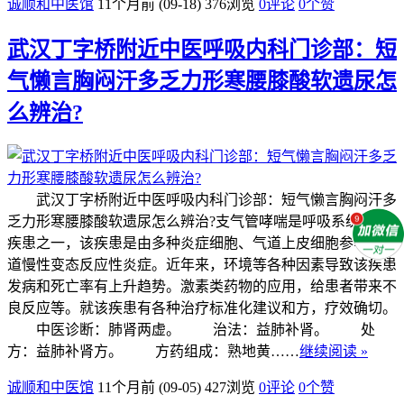
诚顺和中医馆
11个月前 (09-18)
376浏览
0评论
0
个赞
武汉丁字桥附近中医呼吸内科门诊部：短
气懒言胸闷汗多乏力形寒腰膝酸软遗尿怎
么辨治?
武汉丁字桥附近中医呼吸内科门诊部：短气懒言胸闷汗多
乏力形寒腰膝酸软遗尿怎么辨治?支气管哮喘是呼吸系统常见
疾患之一，该疾患是由多种炎症细胞、气道上皮细胞参与的气
道慢性变态反应性炎症。近年来，环境等各种因素导致该疾患
发病和死亡率有上升趋势。激素类药物的应用，给患者带来不
良反应等。就该疾患有各种治疗标准化建议和方，疗效确切。
中医诊断：肺肾两虚。 治法：益肺补肾。 处
方：益肺补肾方。 方药组成：熟地黄……
继续阅读 »
诚顺和中医馆
11个月前 (09-05)
427浏览
0评论
0
个赞