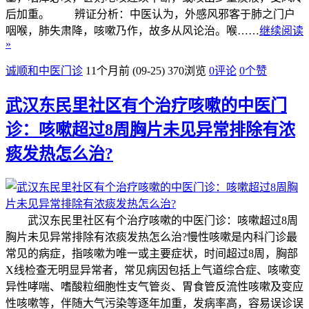
后加重。 辨证分析：中医认为，外感风邪客于肺之门户
咽喉，肺失肃降，咳嗽乃作，故多从风论治。喉……
继续阅读
»
诚顺和中医门诊
11个月前 (09-25)
370浏览
0评论
0
个赞
武汉东民里社区有个治疗咳嗽的中医门
诊：咳嗽超过8周胸片未见异常排除有浓
痰发热怎么治?
武汉东民里社区有个治疗咳嗽的中医门诊：咳嗽超过8周
胸片未见异常排除有浓痰发热怎么治?慢性咳嗽是内科门诊最
常见的病症，指咳嗽为唯一或主要症状，时间超过8周，胸部
X线检查无明显异常者，常见病因包括上气道综合症、咳嗽变
异性哮喘、嗜酸粒细胞性支气管炎、胃食管反流性咳嗽及变应
性咳嗽等，伴随大气污染等逐年加重，发病率高，容易误诊误