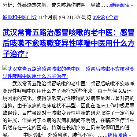
分析：外感燥热未解，或久咳耗伤肺阴，导致……
继续阅读 »
诚顺和中医门诊
11个月前 (09-21)
376浏览
0评论
0
个赞
武汉常青五路治感冒咳嗽的老中医：感冒
后咳嗽不愈咳嗽变异性哮喘中医用什么方
子治疗?
武汉常青五路治感冒咳嗽的老中医：感冒后咳嗽不愈咳嗽
变异性哮喘中医用什么方子治疗?近些年来，由于气候以及环
境因素的变化，使得咳嗽变异性哮喘的发病率呈现显著升高的
趋势，由于该病的临床症状不典型，因此在临床工作中极易导
致误诊，目前虽然对于咳嗽变异性哮喘的研究取得了一定程度
的进展，但是对于本病的发病机制尚不明确，在临床治疗当中
仍然存在一定的困难，特别在长期疗效上仍未取得明显的进
展。 中医诊断：外感风寒，肺气不宣。 ……
继续阅读 »