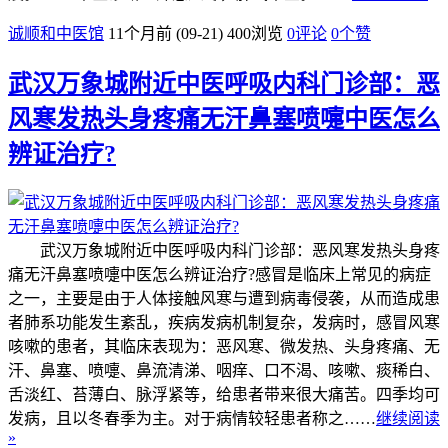
诚顺和中医馆
11个月前 (09-21)
400浏览
0评论
0
个赞
武汉万象城附近中医呼吸内科门诊部：恶
风寒发热头身疼痛无汗鼻塞喷嚏中医怎么
辨证治疗?
武汉万象城附近中医呼吸内科门诊部：恶风寒发热头身疼
痛无汗鼻塞喷嚏中医怎么辨证治疗?感冒是临床上常见的病症
之一，主要是由于人体接触风寒与遭到病毒侵袭，从而造成患
者肺系功能发生紊乱，疾病发病机制复杂，发病时，感冒风寒
咳嗽的患者，其临床表现为：恶风寒、微发热、头身疼痛、无
汗、鼻塞、喷嚏、鼻流清涕、咽痒、口不渴、咳嗽、痰稀白、
舌淡红、苔薄白、脉浮紧等，给患者带来很大痛苦。四季均可
发病，且以冬春季为主。对于病情较轻患者称之……
继续阅读
»