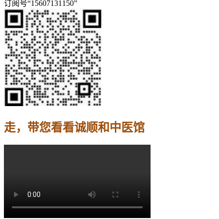
订阅号“15607131150”
走，带您看看诚顺和中医馆