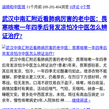
诚顺和中医馆
11个月前 (09-20)
404浏览
0评论
0
个赞
武汉中南汇附近看肺病厉害的老中医：畏
寒咳嗽一年四季后背发凉怕冷中医怎么辨
证治疗?
武汉中南汇附近看肺病厉害的老中医：畏寒咳嗽一年四季
后背发凉怕冷中医怎么辨证治疗?患者5年来，畏寒感较甚，尤
其后背发凉、怕冷，一年四季无论酷暑均如此，增添衣物不能
缓解，即便是炎夏三伏天，仍着厚衣，在烈日下方感好转，伴
寒战，但无发热，口渴不欲饮易自汗盗汗，咳嗽，咳白痰涎，
病情加重时有黄痰，活动后喘气、气短，无喘鸣，纳食一般，
睡眠欠安。曾多处中西医求治，未效。既往有高血压病史 10
余年，慢性咳嗽病史8年,入院体检:神……
继续阅读 »