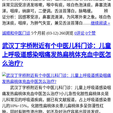
床常见因受凉诱发咳嗽，喉中有痰，咳白色泡沫痰，鼻塞流清
涕，咽痒，纳寐可，二便调。舌淡苔薄白，脉略缓。 辨
证分析：因感寒受凉，鼻塞流清涕，为风寒外束之象。咳白色
泡沫痰，咽痒，为肺气失宣，兼见舌淡苔薄白……
继续阅读 »
诚顺和中医门诊
5个月前 (03-12)
260浏览
0评论
0
个赞
武汉丁字桥附近有个中医儿科门诊：儿童
上呼吸道感染咽痛发热扁桃体充血中医怎
么治疗?
武汉丁字桥附近有个中医儿科门诊：儿童上呼吸道感染咽
痛发热扁桃体充血中医怎么治疗?小儿急性化脓性扁桃体炎是
儿科常见的呼吸道疾病，据已有文献报道，占上呼吸道感染患
儿的10%~15%，化脓性扁桃体炎患儿扁桃体多呈弥漫性红
肿，同时有脓性渗出物，如不及时治疗容易出现并发症。