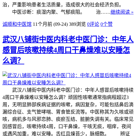
治，严重影响患者生活质量，造成很大的社会经济负担。
中医诊断：痰湿内聚、气郁痰阻。 治……
继续阅读 »
诚顺和中医馆
11个月前 (09-24)
389浏览
0评论
0
个赞
武汉八铺街中医内科老中医门诊：中年人
感冒后咳嗽持续4周口干鼻燥难以安睡怎
么调？
武汉八铺街中医内科老中医门诊：中年人感冒后咳嗽持续
4周口干鼻燥难以安睡怎么调？顽固性咳嗽通常指病程超过3
周，无明显肺部疾病证据的咳嗽，病因复杂，可能包括鼻后滴
漏综合征、支气管哮喘、胃食管反流等。中医称其为久咳或顽
咳，病机多与风邪恋肺、痰瘀互结、脏腑失调有关。临床常见
因感冒后，咳嗽持续4周，口干鼻燥，干咳无痰，咽痒，夜间
或遇风加重，难以安睡。舌红且燥苔少，脉细数。 辨证