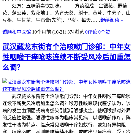
处方：五味消毒饮加味。 方药组成：金银花、野菊
花、蒲公英、紫花地丁、紫背天葵、射干、黄芩、牛蒡子、山
豆根、生甘草、生石膏(先煎)、马勃。每天……
继续阅读 »
诚顺和中医馆
10个月前 (10-21)
374浏览
0评论
0
个赞
武汉藏龙东街有个治咳嗽门诊部：中年女
性咽喉干痒呛咳连续不断受风冷后加重怎
么调？
武汉藏龙东街有个治咳嗽门诊部：中年女性咽喉干痒呛咳
连续不断受风冷后加重怎么调？喉源性咳嗽现代医学认为，该
病的发生由细菌或病毒感染引起咽喉部炎症，使咽喉部对外界
的反应性增强。喉源性咳嗽为临床常见病，以咽喉部作痒，阵
发性干咳为特点。临床常见咽喉干痒如蚁行，或如有异物阻
塞，咽痒必咳，甚则呛咳连续不断，或咳出少量痰液，受风冷