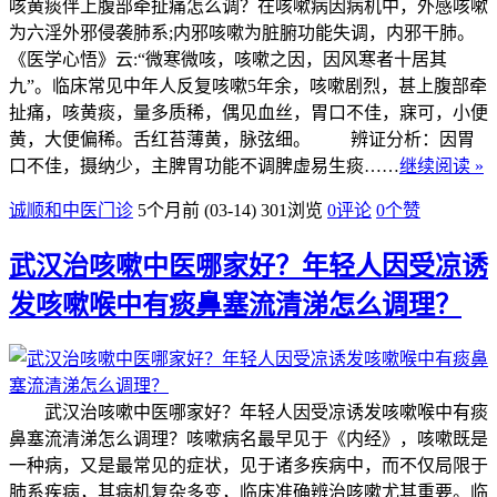
咳黄痰伴上腹部牵扯痛怎么调？在咳嗽病因病机中，外感咳嗽
为六淫外邪侵袭肺系;内邪咳嗽为脏腑功能失调，内邪干肺。
《医学心悟》云:“微寒微咳，咳嗽之因，因风寒者十居其
九”。临床常见中年人反复咳嗽5年余，咳嗽剧烈，甚上腹部牵
扯痛，咳黄痰，量多质稀，偶见血丝，胃口不佳，寐可，小便
黄，大便偏稀。舌红苔薄黄，脉弦细。 辨证分析：因胃
口不佳，摄纳少，主脾胃功能不调脾虚易生痰……
继续阅读 »
诚顺和中医门诊
5个月前 (03-14)
301浏览
0评论
0
个赞
武汉治咳嗽中医哪家好？年轻人因受凉诱
发咳嗽喉中有痰鼻塞流清涕怎么调理？
武汉治咳嗽中医哪家好？年轻人因受凉诱发咳嗽喉中有痰
鼻塞流清涕怎么调理？咳嗽病名最早见于《内经》，咳嗽既是
一种病，又是最常见的症状，见于诸多疾病中，而不仅局限于
肺系疾病，其病机复杂多变，临床准确辨治咳嗽尤其重要。临