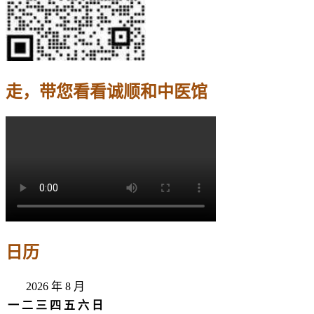
走，带您看看诚顺和中医馆
日历
2026 年 8 月
一
二
三
四
五
六
日