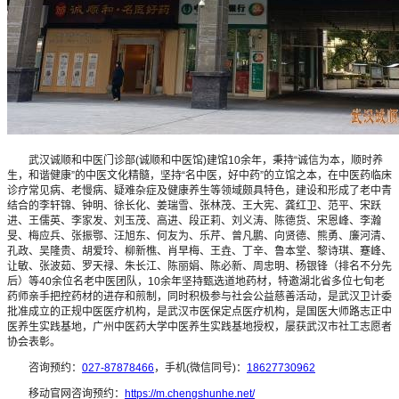
武汉诚顺和中医门诊部(诚顺和中医馆)建馆10余年，秉持“诚信为本，顺时养
生，和谐健康”的中医文化精髓，坚持“名中医，好中药”的立馆之本，在中医药临床
诊疗常见病、老慢病、疑难杂症及健康养生等领域颇具特色，建设和形成了老中青
结合的李轩锦、钟明、徐长化、姜瑞雪、张林茂、王大宪、龚红卫、范平、宋跃
进、王儒英、李家发、刘玉茂、高进、段正莉、刘义涛、陈德货、宋恩峰、李瀚
旻、梅应兵、张振鄂、汪旭东、何友为、乐芹、曾凡鹏、向贤德、熊勇、廉河清、
孔政、吴隆贵、胡爱玲、柳新樵、肖早梅、王垚、丁辛、鲁本堂、黎诗琪、蹇峰、
让敏、张波茹、罗天禄、朱长江、陈丽娟、陈必新、周忠明、杨银锋（排名不分先
后）等40余位名老中医团队，10余年坚持甄选道地药材，特邀湖北省多位七旬老
药师亲手把控药材的进存和煎制，同时积极参与社会公益慈善活动，是武汉卫计委
批准成立的正规中医医疗机构，是武汉市医保定点医疗机构，是国医大师路志正中
医养生实践基地，广州中医药大学中医养生实践基地授权，屡获武汉市社工志愿者
协会表彰。
咨询预约：
027-87878466
，手机(微信同号)：
18627730962
移动官网咨询预约：
https://m.chengshunhe.net/