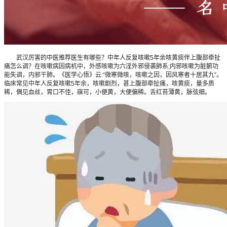
武汉厉害的中医推荐医生有哪些？中年人反复咳嗽5年余咳黄痰伴上腹部牵扯
痛怎么调？在咳嗽病因病机中，外感咳嗽为六淫外邪侵袭肺系;内邪咳嗽为脏腑功
能失调，内邪干肺。《医学心悟》云:“微寒微咳，咳嗽之因，因风寒者十居其九”。
临床常见中年人反复咳嗽5年余，咳嗽剧烈，甚上腹部牵扯痛，咳黄痰，量多质
稀，偶见血丝，胃口不佳，寐可，小便黄，大便偏稀。舌红苔薄黄，脉弦细。