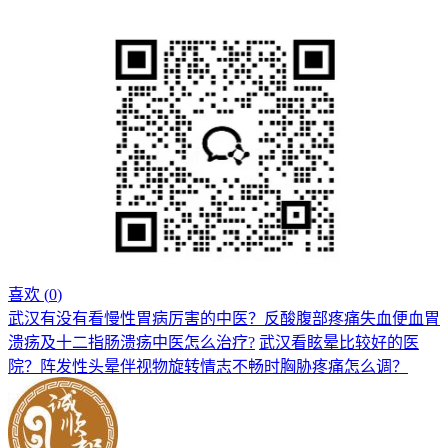
喜欢 (
0
)
武汉有没有看慢性胃病厉害的中医？反酸腹部疼痛失血便血胃
溃疡及十二指肠溃疡中医怎么治疗?
武汉看眩晕比较好的医
院？阵发性头晕伴视物旋转情志不畅时胸胁疼痛怎么调？