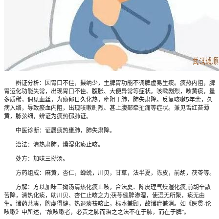
辨证分析：因胃口不佳，摄纳少，主脾胃功能不调脾虚易生痰。痰热内阻，脾
胃运化功能失常，出现胃口不佳、腹胀、大便异常等症状。咳嗽剧烈，咳黄痰，量
多质稀，偶见血丝，为痰郁日久化热，壅阻于肺，肺失肃降。反复咳嗽5年余，久
病入络，导致瘀血内阻，出现咳嗽剧烈、甚上腹部牵扯痛等症状。兼见舌红苔薄
黄，脉弦细，辨证为痰热郁肺证。
中医诊断：证属痰热壅肺，肺失肃降。
治法：清热肃肺，燥湿化痰止咳。
处方：加味三拗汤。
方药组成：麻黄，杏仁，蝉蜕，川贝，甘草，法半夏，陈皮，前胡，茯苓等。
方解：方以加味三拗汤清热化痰止咳，合法夏、陈皮理气燥湿化痰;前胡辛散
苦降，清热化痰，助川贝、杏仁止咳之力;茯苓健脾渗湿，使湿无所聚，痰无由
生。诸药共凑，脾虚得健，热退痰祛咳止，标本兼顾，故诸症兼消。如《医贯·论
咳嗽》中所述，“故咳嗽者，必责之肺而治之之法不在于肺，而在于脾”。