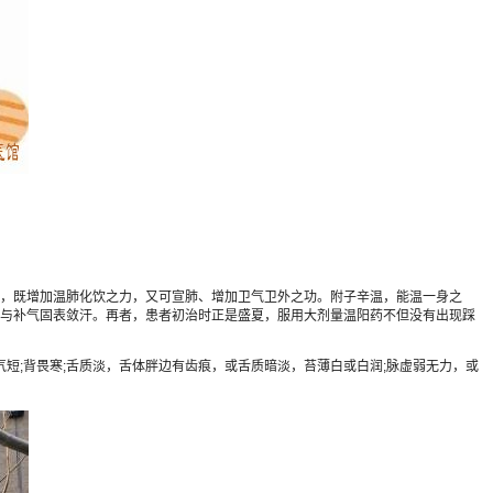
，既增加温肺化饮之力，又可宣肺、增加卫气卫外之功。附子辛温，能温一身之
与补气固表敛汗。再者，患者初治时正是盛夏，服用大剂量温阳药不但没有出现踩
气短;背畏寒;舌质淡，舌体胖边有齿痕，或舌质暗淡，苔薄白或白润;脉虚弱无力，或