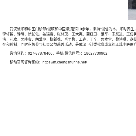
武汉诚顺和中医门诊部(诚顺和中医馆)建馆10余年，秉持“诚信为本，顺时养生
李轩锦、钟明、徐长化、姜瑞雪、张林茂、王大宪、龚红卫、范平、宋跃进、王儒
清、孔政、吴隆贵、胡爱玲、柳新樵、肖早梅、王垚、丁辛、鲁本堂、黎诗琪、蹇峰
存和煎制，同时积极参与社会公益慈善活动，是武汉卫计委批准成立的正规中医医
咨询预约：027-87878466，手机(微信同号)：18627730962
移动官网咨询预约：https://m.chengshunhe.net/