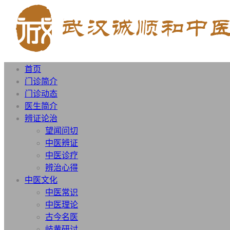
首页
门诊简介
门诊动态
医生简介
辨证论治
望闻问切
中医辨证
中医诊疗
辨治心得
中医文化
中医常识
中医理论
古今名医
岐黄研讨