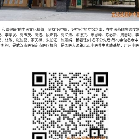
，和谐健康”的中医文化精髓，坚持“名中医，好中药”的立馆之本，在中医药临床诊
英、李家发、刘玉茂、高进、段正莉、刘义涛、陈德货、宋恩峰、陈必新、周忠明、李
、让敏、张波茹、罗天禄、朱长江、陈丽娟、杨银锋(排名不分先后)等40余位名老中
疗机构，是武汉市医保定点医疗机构，是国医大师路志正中医养生实践基地，广州中医