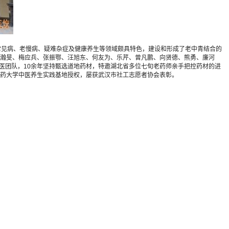
疗常见病、老慢病、疑难杂症及健康养生等领域颇具特色，建设和形成了老中青结合的
瀚旻、梅应兵、张振鄂、汪旭东、何友为、乐芹、曾凡鹏、向贤德、熊勇、廉河
医团队，10余年坚持甄选道地药材，特邀湖北省多位七旬老药师亲手把控药材的进
药大学中医养生实践基地授权，屡获武汉市社工志愿者协会表彰。