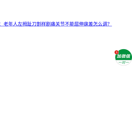
：老年人左拇趾刀割样剧痛关节不能屈伸寐差怎么调？