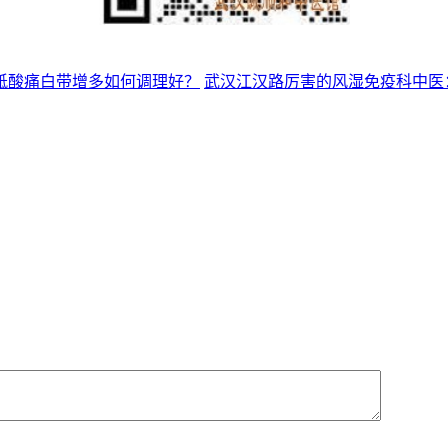
骶酸痛白带增多如何调理好？
武汉江汉路厉害的风湿免疫科中医