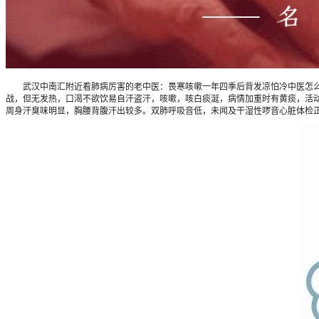
武汉中南汇附近看肺病厉害的老中医：畏寒咳嗽一年四季后背发凉怕冷中医怎么辨
战，但无发热，口渴不欲饮易自汗盗汗，咳嗽，咳白痰涎，病情加重时有黄痰，活动后
周身汗臭味明显，胸腰背腹汗出较多。双肺呼吸音低，未闻及干湿性啰音心脏体检