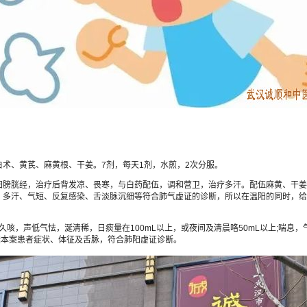
、黄芪、麻黄根、干姜。7剂，每天1剂，水煎，2次分服。
膀胱经，治疗后背发凉、畏寒，与白药配伍，调和营卫，治疗多汗。配伍麻黄、干姜
、多汗、气短、反复感染、舌淡脉沉细等符合肺气虚证的诊断，所以在温阳的同时，给
，声低气怯，涎清稀，日痰量在100mL以上，或夜间及清晨咯50mL以上;喘息，
据本案患者症状、体征及舌脉，符合肺阳虚证诊断。