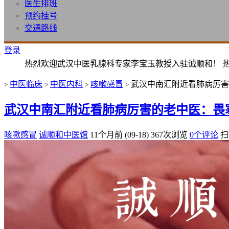
医生排班
预约挂号
交通路线
登录
热烈欢迎武汉中医乳腺科专家李宝玉教授入驻诚顺和！ 
中医临床
中医内科
咳嗽感冒
武汉中南汇附近看肺病厉害
>
>
>
>
武汉中南汇附近看肺病厉害的老中医：畏
咳嗽感冒
诚顺和中医馆
11个月前 (09-18)
367次浏览
0个评论
扫