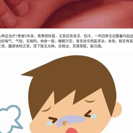
证治疗?患者5年来，畏寒感较甚，尤其后背发凉、怕冷，一年四季无论酷暑均如此
喘气、气短，无喘鸣，纳食一般，睡眠欠安。曾多处中西医求治，未效。既往有高血压
正常，腹部体检正常，双下肢无水肿。舌暗淡、苔黄厚腻，脉沉细。