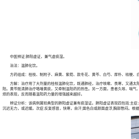
中医辨证:肺阳虚证，兼气虚痰湿。
治法：温肺化饮。
方药组成：桂枝、制附子、麻黄、紫菀、款冬花、黄芩、白芍、厚朴、桔梗、白术
方解：治疗用了大剂量的桂枝温肺化饮，既通肺经，治疗咳嗽、畏寒，又通太阳
阳。黄芩既清肺治疗咯唾黄痰，又牵制温阳药的热性。另一方面，患者久咳、喘气
烦的表现，反而随着温阳药力量的增强越来越好。
辨证分析：该病例属较典型的肺阳虚证兼有痰湿证。肺阳虚证表现四包括:主症:久咳
沉迟无力，或迟缓。次症:反复感冒，快寒，自汗;面色白或颜面虚浮;胸部憋闷。根