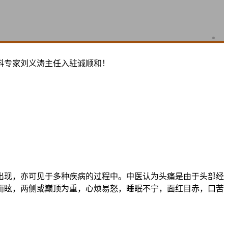
科专家刘义涛主任入驻诚顺和！
现，亦可见于多种疾病的过程中。中医认为头痛是由于头部经
而眩，两侧或巅顶为重，心烦易怒，睡眠不宁，面红目赤，口苦