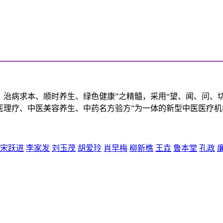
、治病求本、顺时养生、绿色健康”之精髓，采用“望、闻、问、
医理疗、中医美容养生、中药名方验方”为一体的新型中医医疗机
宋跃进
李家发
刘玉茂
胡爱玲
肖早梅
柳新樵
王垚
鲁本堂
孔政