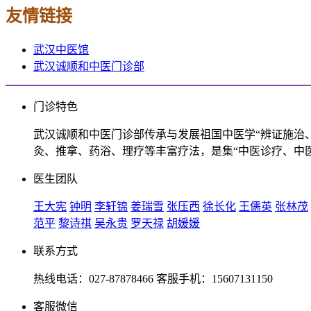
友情链接
武汉中医馆
武汉诚顺和中医门诊部
门诊特色
武汉诚顺和中医门诊部传承与发展祖国中医学“辨证施治
灸、推拿、药浴、理疗等丰富疗法，是集“中医诊疗、中
医生团队
王大宪
钟明
李轩锦
姜瑞雪
张压西
徐长化
王儒英
张林茂
范平
黎诗祺
吴永贵
罗天禄
胡媛媛
联系方式
热线电话：027-87878466 客服手机：15607131150
客服微信