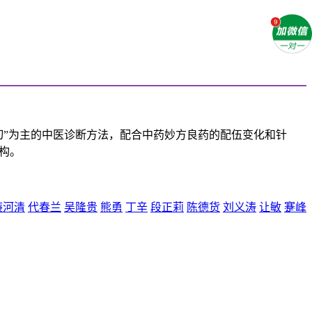
切”为主的中医诊断方法，配合中药妙方良药的配伍变化和针
构。
廉河清
代春兰
吴隆贵
熊勇
丁辛
段正莉
陈德货
刘义涛
让敏
蹇峰