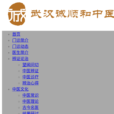
首页
门诊简介
门诊动态
医生简介
辨证论治
望闻问切
中医辨证
中医诊疗
辨治心得
中医文化
中医常识
中医理论
古今名医
岐黄研讨