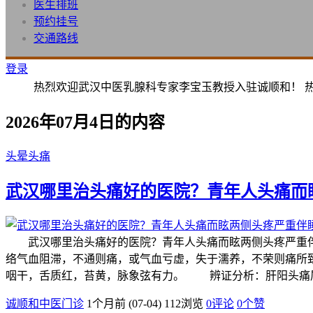
医生排班
预约挂号
交通路线
登录
热烈欢迎武汉中医乳腺科专家李宝玉教授入驻诚顺和！ 
2026年07月4日的内容
头晕头痛
武汉哪里治头痛好的医院？青年人头痛而
武汉哪里治头痛好的医院？青年人头痛而眩两侧头疼严重伴
络气血阻滞，不通则痛，或气血亏虚，失于濡养，不荣则痛所
咽干，舌质红，苔黄，脉象弦有力。 辨证分析：肝阳头痛
诚顺和中医门诊
1个月前 (07-04)
112浏览
0评论
0
个赞