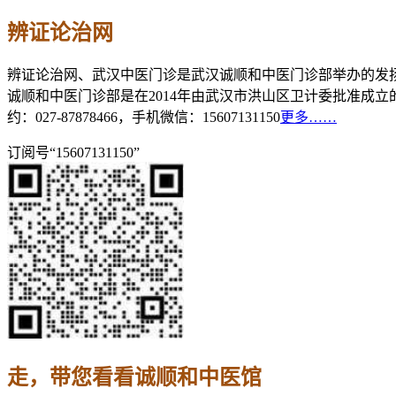
辨证论治网
辨证论治网、武汉中医门诊是武汉诚顺和中医门诊部举办的发
诚顺和中医门诊部是在2014年由武汉市洪山区卫计委批准成
约：027-87878466，手机微信：15607131150
更多……
订阅号“15607131150”
走，带您看看诚顺和中医馆