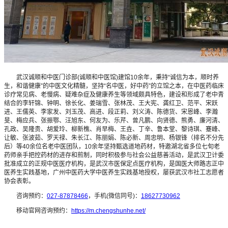
武汉诚顺和中医门诊部(诚顺和中医馆)建馆10余年，秉持“诚信为本，顺时养
生，和谐健康”的中医文化精髓，坚持“名中医，好中药”的立馆之本，在中医药临床
诊疗常见病、老慢病、疑难杂症及健康养生等领域颇具特色，建设和形成了老中青
结合的李轩锦、钟明、徐长化、姜瑞雪、张林茂、王大宪、龚红卫、范平、宋跃
进、王儒英、李家发、刘玉茂、高进、段正莉、刘义涛、陈德货、宋恩峰、李瀚
旻、梅应兵、张振鄂、汪旭东、何友为、乐芹、曾凡鹏、向贤德、熊勇、廉河清、
孔政、吴隆贵、胡爱玲、柳新樵、肖早梅、王垚、丁辛、鲁本堂、黎诗琪、蹇峰、
让敏、张波茹、罗天禄、朱长江、陈丽娟、陈必新、周忠明、杨银锋（排名不分先
后）等40余位名老中医团队，10余年坚持甄选道地药材，特邀湖北省多位七旬老
药师亲手把控药材的进存和煎制，同时积极参与社会公益慈善活动，是武汉卫计委
批准成立的正规中医医疗机构，是武汉市医保定点医疗机构，是国医大师路志正中
医养生实践基地，广州中医药大学中医养生实践基地授权，屡获武汉市社工志愿者
协会表彰。
咨询预约：
027-87878466
，手机(微信同号)：
18627730962
移动官网咨询预约：
https://m.chengshunhe.net/