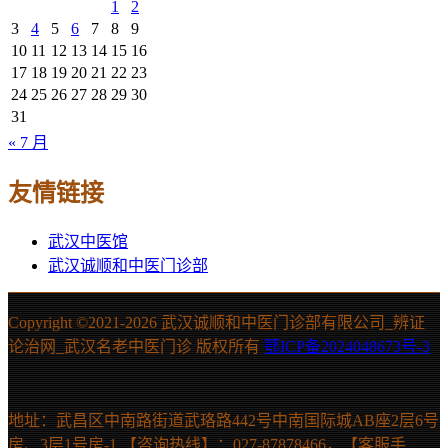
1
2
3
4
5
6
7
8
9
10
11
12
13
14
15
16
17
18
19
20
21
22
23
24
25
26
27
28
29
30
31
« 7 月
友情链接
武汉中医馆
武汉诚顺和中医门诊部
Copyright ©2021-
2026 武汉诚顺和中医门诊部有限公司_辨证
论治网_武汉名老中医门诊 版权所有
鄂ICP备2024048673号-3
地址：武昌区中南路街道武珞路442号中南国际城AB座2层6号
房、3层1号房-1 【咨询热线】：027-87878466，【客服手