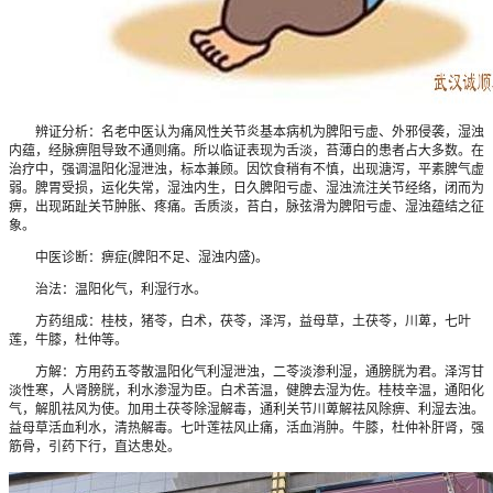
辨证分析：名老中医认为痛风性关节炎基本病机为脾阳亏虚、外邪侵袭，湿浊
内蕴，经脉痹阻导致不通则痛。所以临证表现为舌淡，苔薄白的患者占大多数。在
治疗中，强调温阳化湿泄浊，标本兼顾。因饮食稍有不慎，出现溏泻，平素脾气虚
弱。脾胃受损，运化失常，湿浊内生，日久脾阳亏虚、湿浊流注关节经络，闭而为
痹，出现跖趾关节肿胀、疼痛。舌质淡，苔白，脉弦滑为脾阳亏虚、湿浊蕴结之征
象。
中医诊断：痹症(脾阳不足、湿浊内盛)。
治法：温阳化气，利湿行水。
方药组成：桂枝，猪苓，白术，茯苓，泽泻，益母草，土茯苓，川萆，七叶
莲，牛膝，杜仲等。
方解：方用药五苓散温阳化气利湿泄浊，二苓淡渗利湿，通膀胱为君。泽泻甘
淡性寒，人肾膀胱，利水渗湿为臣。白术苦温，健脾去湿为佐。桂枝辛温，通阳化
气，解肌祛风为使。加用土茯苓除湿解毒，通利关节川萆解祛风除痹、利湿去浊。
益母草活血利水，清热解毒。七叶莲祛风止痛，活血消肿。牛膝，杜仲补肝肾，强
筋骨，引药下行，直达患处。