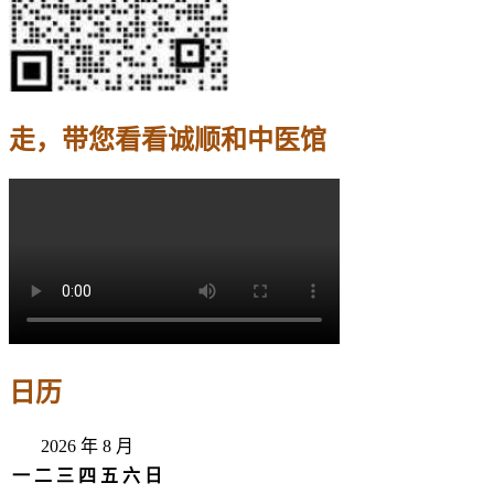
走，带您看看诚顺和中医馆
日历
2026 年 8 月
一
二
三
四
五
六
日