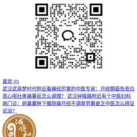
喜欢 (
0
)
武汉武商梦时代附近看痛经厉害的中医专家：月经期面色苍白
恶心呕吐疼痛蔓延怎么调理？
武汉钟陵路附近有个中医妇科
病门诊：卵巢囊肿下腹隐痛月经不调易劳累疲乏中医怎么辨证
论治？