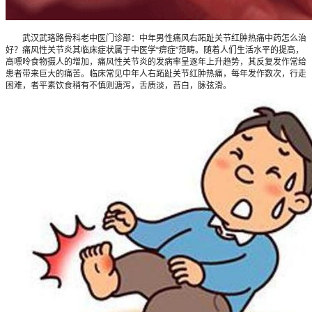
武汉武珞路骨科老中医门诊部：中年男性痛风右跖趾关节红肿热痛中药怎么治
好？痛风性关节炎其临床症状属于中医学“痹症”范畴。随着人们生活水平的提高，
高嘌呤食物摄人的增加，痛风性关节炎的发病率呈逐年上升趋势，其反复发作常给
患者带来巨大的痛苦。临床常见中年人右跖趾关节红肿热痛，每年发作数次，行走
困难，者平素饮食稍有不慎则溏泻，舌质淡，苔白，脉弦滑。