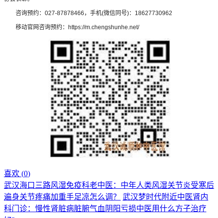
咨询预约：027-87878466，手机(微信同号)：18627730962
移动官网咨询预约：https://m.chengshunhe.net/
喜欢 (
0
)
武汉海口三路风湿免疫科老中医：中年人类风湿关节炎受寒后
遍身关节疼痛加重手足凉怎么调？
武汉梦时代附近中医肾内
科门诊：慢性肾脏病脏腑气血阴阳亏损中医用什么方子治疗