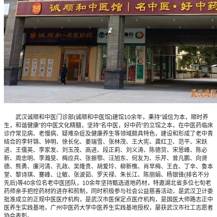
武汉诚顺和中医门诊部(诚顺和中医馆)建馆10余年，秉持“诚信为本，顺时养
生，和谐健康”的中医文化精髓，坚持“名中医，好中药”的立馆之本，在中医药临床
诊疗常见病、老慢病、疑难杂症及健康养生等领域颇具特色，建设和形成了老中青
结合的李轩锦、钟明、徐长化、姜瑞雪、张林茂、王大宪、龚红卫、范平、宋跃
进、王儒英、李家发、刘玉茂、高进、段正莉、刘义涛、陈德货、宋恩峰、陈必
新、周忠明、李瀚旻、梅应兵、张振鄂、汪旭东、何友为、乐芹、曾凡鹏、向贤
德、熊勇、廉河清、孔政、吴隆贵、胡爱玲、柳新樵、肖早梅、王垚、丁辛、鲁本
堂、黎诗琪、蹇峰、让敏、张波茹、罗天禄、朱长江、陈丽娟、杨银锋(排名不分
先后)等40余位名老中医团队，10余年坚持甄选道地药材，特邀湖北省多位七旬老
药师亲手把控药材的进存和煎制，同时积极参与社会公益慈善活动，是武汉卫计委
批准成立的正规中医医疗机构，是武汉市医保定点医疗机构，是国医大师路志正中
医养生实践基地，广州中医药大学中医养生实践基地授权，屡获武汉市社工志愿者
协会表彰。