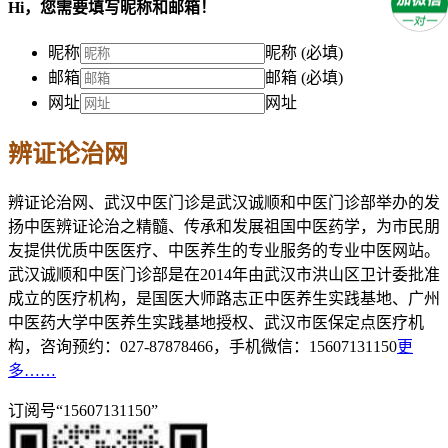
Hi，您需要填写昵称和邮箱！
昵称
昵称 (必填)
邮箱
邮箱 (必填)
网址
网址
辨证论治网
辨证论治网、武汉中医门诊是武汉诚顺和中医门诊部举办的发
扬中医辨证论治之精髓、传承和发展祖国中医药学，为市民朋
友提供优质中医医疗、中医养生的专业服务的专业中医网站。
武汉诚顺和中医门诊部是在2014年由武汉市洪山区卫计委批准
成立的医疗机构，是国医大师路志正中医养生实践基地、广州
中医药大学中医养生实践基地授权、武汉市医保定点医疗机
构，咨询预约：027-87878466，手机微信：15607131150
更
多……
订阅号“15607131150”