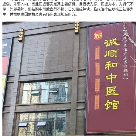
虚弱，外邪入内，因此正虚邪实是其主要病机，且症状为标，正虚为本，为肾气不
足、外邪袭肺、郁结胸中而致血行不畅，日久而成肿块。临床治疗应以扶正祛邪为
主，并根据病因病机及患者临床表现加减组方。