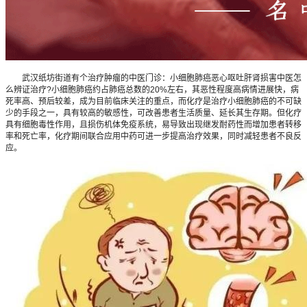
武汉纸坊街道有个治疗肿瘤的中医门诊：小细胞肺癌恶心呕吐肝肾损害中医怎
么辨证治疗?小细胞肺癌约占肺癌总数的20%左右，其恶性程度高病情进展快，病
死率高、预后较差，成为目前临床关注的重点，而化疗是治疗小细胞肺癌的不可缺
少的手段之一，具有较高的敏感性，可改善患者生活质量、延长其生存期。但化疗
具有细胞毒性作用，且损伤机体免疫系统，易导致出现继发耐药性而增加患者转移
率和死亡率，化疗期间联合应用中药可进一步提高治疗效果，同时减轻患者不良反
应。