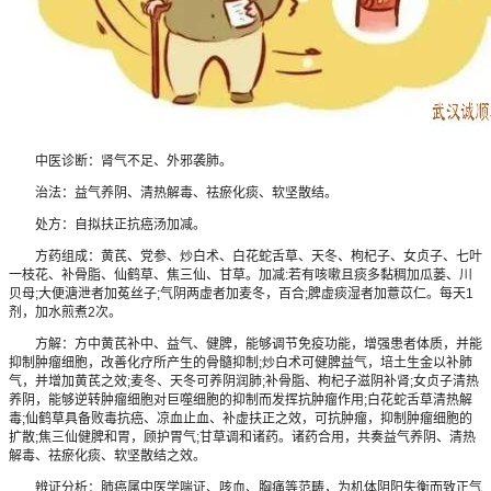
中医诊断：肾气不足、外邪袭肺。
治法：益气养阴、清热解毒、祛瘀化痰、软坚散结。
处方：自拟扶正抗癌汤加减。
方药组成：黄芪、党参、炒白术、白花蛇舌草、天冬、枸杞子、女贞子、七叶
一枝花、补骨脂、仙鹤草、焦三仙、甘草。加减:若有咳嗽且痰多黏稠加瓜蒌、川
贝母;大便溏泄者加菟丝子;气阴两虚者加麦冬，百合;脾虚痰湿者加薏苡仁。每天1
剂，加水煎煮2次。
方解：方中黄芪补中、益气、健脾，能够调节免疫功能，增强患者体质，并能
抑制肿瘤细胞，改善化疗所产生的骨髓抑制;炒白术可健脾益气，培土生金以补肺
气，并增加黄芪之效;麦冬、天冬可养阴润肺;补骨脂、枸杞子滋阴补肾;女贞子清热
养阴，能够逆转肿瘤细胞对巨噬细胞的抑制而发挥抗肿瘤作用;白花蛇舌草清热解
毒;仙鹤草具备败毒抗癌、凉血止血、补虚扶正之效，可抗肿瘤，抑制肿瘤细胞的
扩散;焦三仙健脾和胃，顾护胃气;甘草调和诸药。诸药合用，共奏益气养阴、清热
解毒、祛瘀化痰、软坚散结之效。
辨证分析：肺癌属中医学喘证、咳血、胸痛等范畴，为机体阴阳失衡而致正气