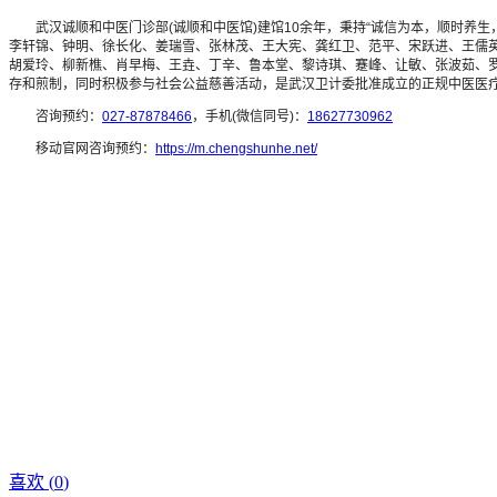
武汉诚顺和中医门诊部(诚顺和中医馆)建馆10余年，秉持“诚信为本，顺时养生
李轩锦、钟明、徐长化、姜瑞雪、张林茂、王大宪、龚红卫、范平、宋跃进、王儒
胡爱玲、柳新樵、肖早梅、王垚、丁辛、鲁本堂、黎诗琪、蹇峰、让敏、张波茹、罗
存和煎制，同时积极参与社会公益慈善活动，是武汉卫计委批准成立的正规中医医
咨询预约：
027-87878466
，手机(微信同号)：
18627730962
移动官网咨询预约：
https://m.chengshunhe.net/
喜欢 (
0
)