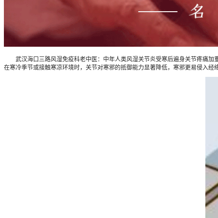
武汉海口三路风湿免疫科老中医：中年人类风湿关节炎受寒后遍身关节疼痛加重手
在寒冷季节或接触寒凉环境时，关节对寒邪的抵御能力显著降低，寒邪更易侵入经