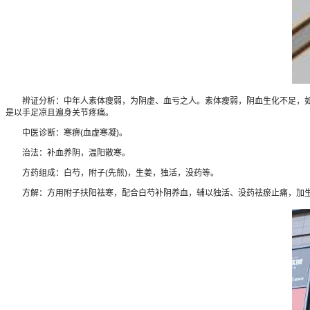
辨证分析：中年人素体瘦弱，为阴虚、血亏之人。素体瘦弱，阴血生化不足，如《
是以手足凉且遍身关节疼痛。
中医诊断：寒痹(血虚寒凝)。
治法：补血养阴，温阳散寒。
方药组成：白芍，附子(先煎)，生姜，独活，没药等。
方解：方用附子扶阳祛寒，配合白芍补阴养血，辅以独活、没药祛瘀止痛，加生