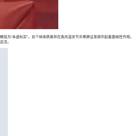
括为“本虚标实”，且个体体质差异在类风湿关节炎寒痹证发病中起着基础性作用。
足凉。