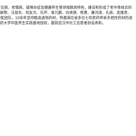
疗常见病、老慢病、疑难杂症及健康养生等领域颇具特色，建设和形成了老中青结合的
振鄂、汪旭东、何友为、乐芹、曾凡鹏、向贤德、熊勇、廉河清、孔政、吴隆贵、
医团队，10余年坚持甄选道地药材，特邀湖北省多位七旬老药师亲手把控药材的进
药大学中医养生实践基地授权，屡获武汉市社工志愿者协会表彰。