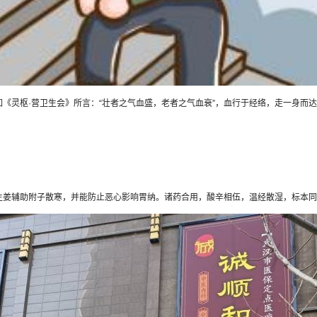
灵枢·营卫生会》所言：“壮者之气血盛，老者之气血衰”，血行于经络，走一身而达
姜辅助附子散寒，并能防止恶心影响胃纳。诸药合用，酸辛相伍，温经散湿，标本同