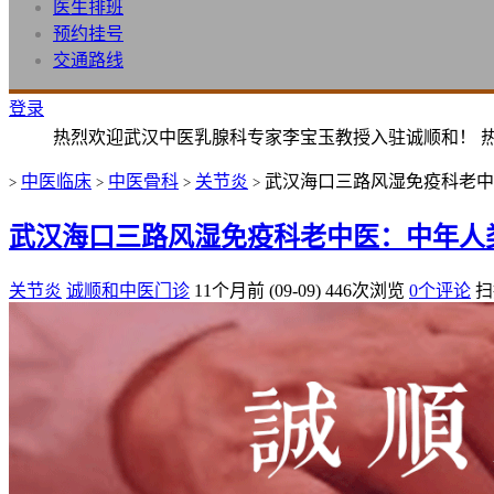
医生排班
预约挂号
交通路线
登录
热烈欢迎武汉中医乳腺科专家李宝玉教授入驻诚顺和！ 
中医临床
中医骨科
关节炎
武汉海口三路风湿免疫科老中
>
>
>
>
武汉海口三路风湿免疫科老中医：中年人
关节炎
诚顺和中医门诊
11个月前 (09-09)
446次浏览
0个评论
扫