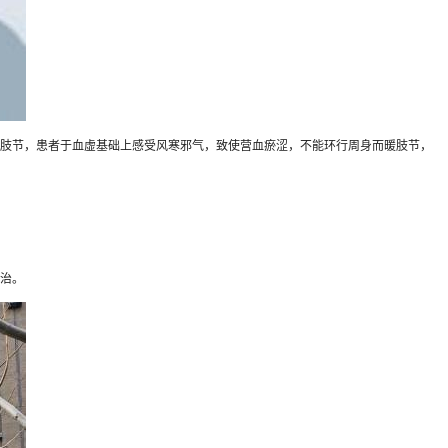
肢节，患者于血虚基础上感受风寒邪气，致使营血瘀涩，不能环行周身而暖肢节，
治。