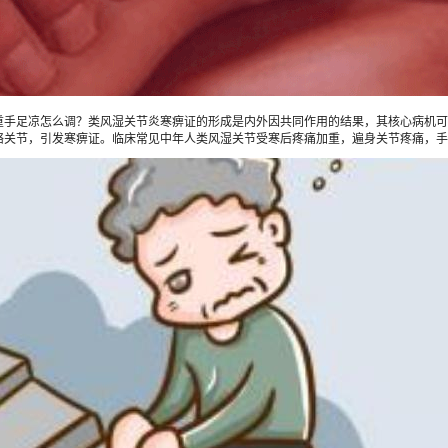
足凉怎么调？类风湿关节炎寒痹证的形成是内外因共同作用的结果，其核心病机可概
络关节，引发寒痹证。临床常见中年人类风湿关节受寒后疼痛加重，遍身关节疼痛，手