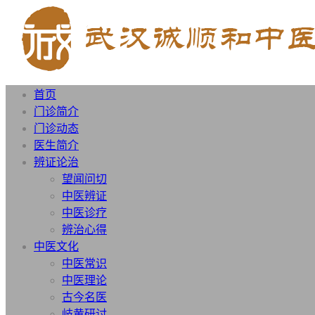
首页
门诊简介
门诊动态
医生简介
辨证论治
望闻问切
中医辨证
中医诊疗
辨治心得
中医文化
中医常识
中医理论
古今名医
岐黄研讨