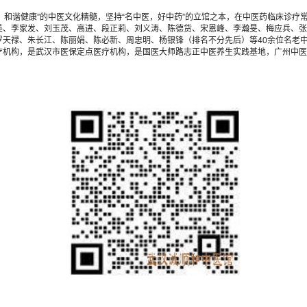
，和谐健康”的中医文化精髓，坚持“名中医，好中药”的立馆之本，在中医药临床诊
英、李家发、刘玉茂、高进、段正莉、刘义涛、陈德货、宋恩峰、李瀚旻、梅应兵、张
天禄、朱长江、陈丽娟、陈必新、周忠明、杨银锋（排名不分先后）等40余位名老中
疗机构，是武汉市医保定点医疗机构，是国医大师路志正中医养生实践基地，广州中医