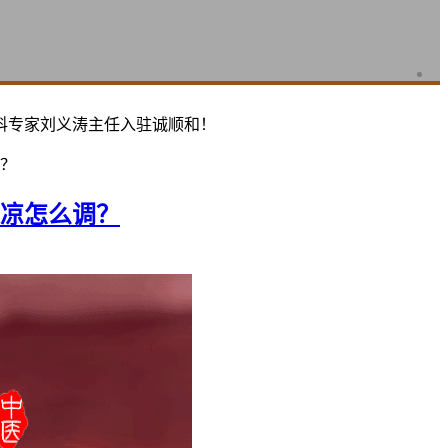
科专家刘义涛主任入驻诚顺和！
？
凉怎么调？