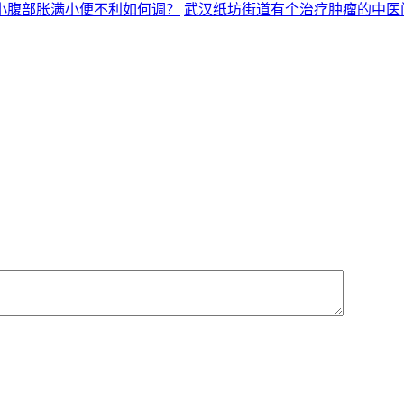
小腹部胀满小便不利如何调？
武汉纸坊街道有个治疗肿瘤的中医