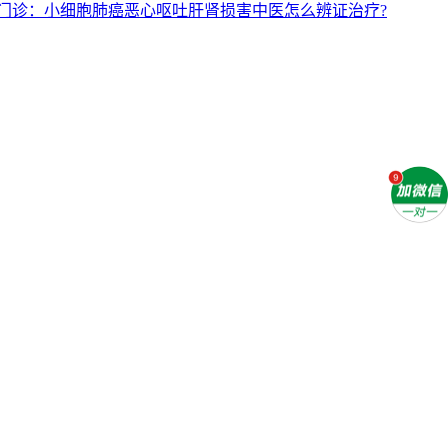
门诊：小细胞肺癌恶心呕吐肝肾损害中医怎么辨证治疗?