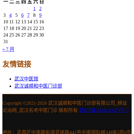
一
二
三
四
五
六
日
1
2
3
4
5
6
7
8
9
10
11
12
13
14
15
16
17
18
19
20
21
22
23
24
25
26
27
28
29
30
31
« 7 月
友情链接
武汉中医馆
武汉诚顺和中医门诊部
Copyright ©2021-
2026 武汉诚顺和中医门诊部有限公司_辨证
论治网_武汉名老中医门诊 版权所有
鄂ICP备2024048673号-3
地址：武昌区中南路街道武珞路442号中南国际城AB座2层6号