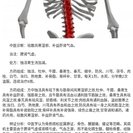
中医诊断：祛散风寒湿邪、补益肝肾气血。
治法：脾肾气虚。
处方：独活寄生汤加减。
方药组成：独活、杜仲、牛膝、桑寄生、秦艽、细辛、防风、川芎、茯苓、肉
桂、白芍、当归、熟地黄、补骨脂、骨碎补、甘草。每天1剂，水煎，分早晚2次
温服。连续治疗8周。
方药组成：方中独活具有祛下焦与筋骨间风寒湿邪之效;杜仲、牛膝、桑寄生
具有补益肝肾、强筋骨之效，且牛膝具有活血以通利肢节筋脉之效，桑寄生具有祛
风湿之效;秦艽具有祛风湿、舒筋络、利关节之效:肉桂具有通利血脉，温经散寒之
效;当归、白芍、熟地黄、川芎具有养血和血之效;防风具有袪一身之风而胜湿之效;
补骨脂具有补肾助阳之效;骨碎补具有补肾强骨、续伤止痛之效;甘草调和诸药。诸
药共用，祛散风寒湿邪、补益肝肾气血。
辨证分析：中医学认为骨质疏松症属痹证、骨伤、腰腿痛、痿证等范畴。其病
机主要是由于脾肾气虚或肾精亏虚，气血乏源，而不能化精生髓，髓枯骨萎，经脉