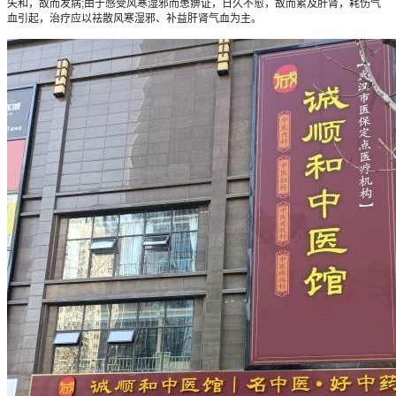
失和，故而发病;由于感受风寒湿邪而患痹证，日久不愈，故而累及肝肾，耗伤气
血引起，治疗应以祛散风寒湿邪、补益肝肾气血为主。