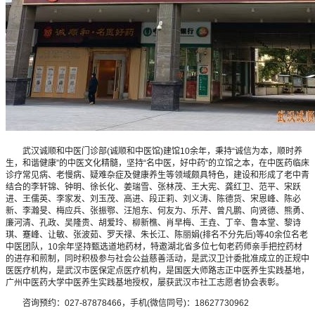
武汉诚顺和中医门诊部(诚顺和中医馆)建馆10余年，秉持“诚信为本，顺时养
生，和谐健康”的中医文化精髓，坚持“名中医，好中药”的立馆之本，在中医药临床
诊疗常见病、老慢病、疑难杂症及健康养生等领域颇具特色，建设和形成了老中青
结合的李轩锦、钟明、徐长化、姜瑞雪、张林茂、王大宪、龚红卫、范平、宋跃
进、王儒英、李家发、刘玉茂、高进、段正莉、刘义涛、陈德货、宋恩峰、陈必
新、李瀚旻、梅应兵、张振鄂、汪旭东、何友为、乐芹、曾凡鹏、向贤德、熊勇、
廉河清、孔政、吴隆贵、胡爱玲、柳新樵、肖早梅、王垚、丁辛、鲁本堂、黎诗
琪、蹇峰、让敏、张波茹、罗天禄、朱长江、陈丽娟(排名不分先后)等40余位名老
中医团队，10余年坚持甄选道地药材，特邀湖北省多位七旬老药师亲手把控药材
的进存和煎制，同时积极参与社会公益慈善活动，是武汉卫计委批准成立的正规中
医医疗机构，是武汉市医保定点医疗机构，是国医大师路志正中医养生实践基地，
广州中医药大学中医养生实践基地授权，屡获武汉市社工志愿者协会表彰。
咨询预约：027-87878466，手机(微信同号)：18627730962