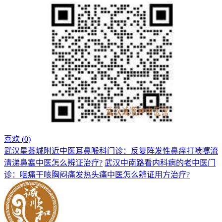
喜欢 (
0
)
武汉星荟城附近中医耳鼻喉科门诊：反复阵发性鼻痒打喷嚏流
清涕鼻塞中医怎么辨证治疗?
武汉中南路看内科病的老中医门
诊：咽痛干咳胸闷痛发热头痛中医怎么辨证用方治疗?