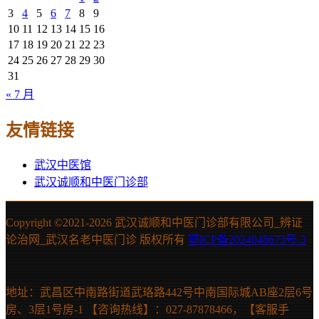
3
4
5
6
7
8
9
10
11
12
13
14
15
16
17
18
19
20
21
22
23
24
25
26
27
28
29
30
31
« 7 月
友情链接
武汉中医馆
武汉诚顺和中医门诊部
Copyright ©2021-
2026 武汉诚顺和中医门诊部有限公司_辨证
论治网_武汉名老中医门诊 版权所有
鄂ICP备2024048673号-3
地址：武昌区中南路街道武珞路442号中南国际城AB座2层6号
房、3层1号房-1 【咨询热线】：027-87878466，【客服手