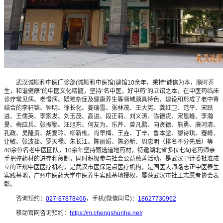
武汉诚顺和中医门诊部(诚顺和中医馆)建馆10余年，秉持“诚信为本，顺时养
生，和谐健康”的中医文化精髓，坚持“名中医，好中药”的立馆之本，在中医药临床
诊疗常见病、老慢病、疑难杂症及健康养生等领域颇具特色，建设和形成了老中青
结合的李轩锦、钟明、徐长化、姜瑞雪、张林茂、王大宪、龚红卫、范平、宋跃
进、王儒英、李家发、刘玉茂、高进、段正莉、刘义涛、陈德货、宋恩峰、李瀚
旻、梅应兵、张振鄂、汪旭东、何友为、乐芹、曾凡鹏、向贤德、熊勇、廉河清、
孔政、吴隆贵、胡爱玲、柳新樵、肖早梅、王垚、丁辛、鲁本堂、黎诗琪、蹇峰、
让敏、张波茹、罗天禄、朱长江、陈丽娟、陈必新、周忠明（排名不分先后）等
40余位名老中医团队，10余年坚持甄选道地药材，特邀湖北省多位七旬老药师亲
手把控药材的进存和煎制，同时积极参与社会公益慈善活动，是武汉卫计委批准成
立的正规中医医疗机构，是武汉市医保定点医疗机构，是国医大师路志正中医养生
实践基地，广州中医药大学中医养生实践基地授权，屡获武汉市社工志愿者协会表
彰。
咨询预约：
027-87878466
，手机(微信同号)：
18627730962
移动官网咨询预约：
https://m.chengshunhe.net/