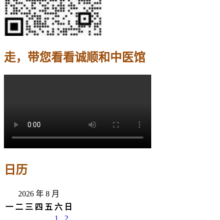
走，带您看看诚顺和中医馆
日历
2026 年 8 月
一
二
三
四
五
六
日
1
2