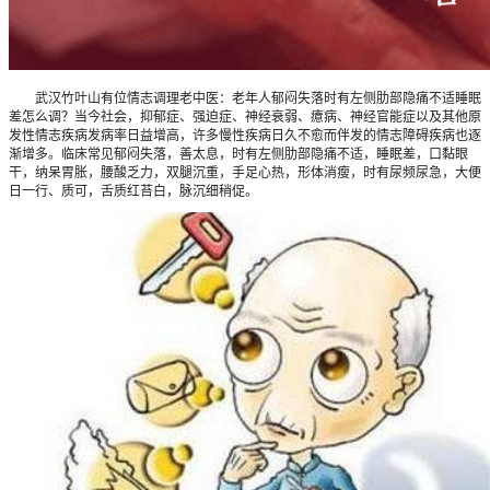
武汉竹叶山有位情志调理老中医：老年人郁闷失落时有左侧肋部隐痛不适睡眠
差怎么调？当今社会，抑郁症、强迫症、神经衰弱、癔病、神经官能症以及其他原
发性情志疾病发病率日益增高，许多慢性疾病日久不愈而伴发的情志障碍疾病也逐
渐增多。临床常见郁闷失落，善太息，时有左侧肋部隐痛不适，睡眠差，口黏眼
干，纳呆胃胀，腰酸乏力，双腿沉重，手足心热，形体消瘦，时有尿频尿急，大便
日一行、质可，舌质红苔白，脉沉细稍促。