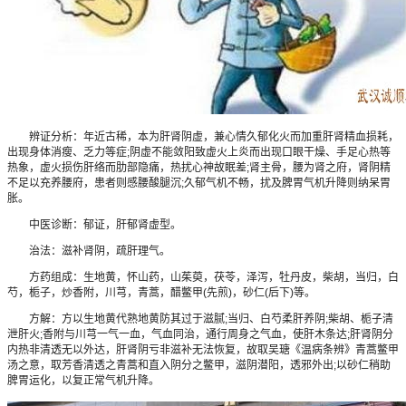
辨证分析：年近古稀，本为肝肾阴虚，兼心情久郁化火而加重肝肾精血损耗，
出现身体消瘦、乏力等症;阴虚不能敛阳致虚火上炎而出现口眼干燥、手足心热等
热象，虚火损伤肝络而肋部隐痛，热扰心神故眠差;肾主骨，腰为肾之府，肾阴精
不足以充养腰府，患者则感腰酸腿沉;久郁气机不畅，扰及脾胃气机升降则纳呆胃
胀。
中医诊断：郁证，肝郁肾虚型。
治法：滋补肾阴，疏肝理气。
方药组成：生地黄，怀山药，山茱萸，茯苓，泽泻，牡丹皮，柴胡，当归，白
芍，栀子，炒香附，川芎，青蒿，醋鳖甲(先煎)，砂仁(后下)等。
方解：方以生地黄代熟地黄防其过于滋腻;当归、白芍柔肝养阴;柴胡、栀子清
泄肝火;香附与川芎一气一血，气血同治，通行周身之气血，使肝木条达;肝肾阴分
内热非清透无以外达，肝肾阴亏非滋补无法恢复，故取吴瑭《温病条辨》青蒿鳖甲
汤之意，取芳香清透之青蒿和直入阴分之鳖甲，滋阴潜阳，透邪外出;以砂仁稍助
脾胃运化，以复正常气机升降。