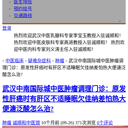
医生排班
预约挂号
交通路线
登录
热烈欢迎武汉中医乳腺科专家李宝玉教授入驻诚顺和！
热烈欢迎中医皮肤科专家高进教授入驻诚顺和！ 热烈欢
迎中医内科专家刘义涛主任入驻诚顺和！
中医临床
疑难杂症科
肿瘤
武汉中南国际城中医肿瘤调
>
>
>
>
理门诊：原发性肝癌时有肝区不适睡眠欠佳纳差怕热大便溏泛
酸怎么治?
武汉中南国际城中医肿瘤调理门诊：原发
性肝癌时有肝区不适睡眠欠佳纳差怕热大
便溏泛酸怎么治?
肿瘤
诚顺和中医馆
10个月前 (09-26)
371次浏览
0个评论