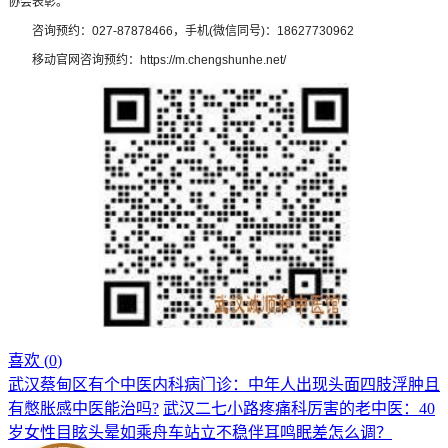
协会表彰。
咨询预约：027-87878466，手机(微信同号)：18627730962
移动官网咨询预约：https://m.chengshunhe.net/
喜欢 (
0
)
武汉蔡甸区有个中医内科病门诊：中年人出现头面四肢浮肿且
有憋胀感中医能治吗?
武汉二七小路疼痛科厉害的老中医：40
岁女性目眩头晕如乘舟车站立不稳伴耳鸣眠差怎么调？