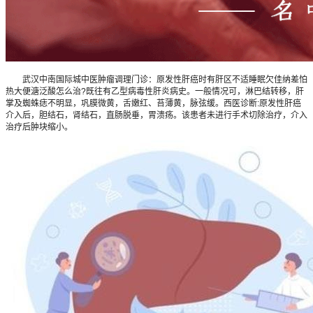
武汉中南国际城中医肿瘤调理门诊：原发性肝癌时有肝区不适睡眠欠佳纳差怕
热大便溏泛酸怎么治?既往有乙型病毒性肝炎病史。一般情况可，淋巴结转移，肝
掌及蜘蛛痣不明显，巩膜微黄，舌嫩红、苔薄黄，脉弦缓。西医诊断:原发性肝癌
介入后，胆结石，肾结石，直肠脱垂，胃溃疡。该患者未进行手术切除治疗，介入
治疗后肿块缩小。