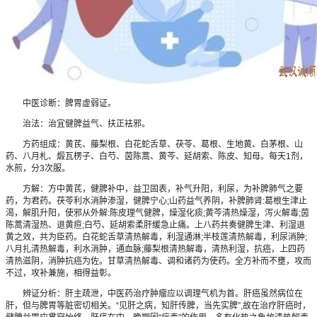
中医诊断：脾胃虚弱证。
治法：治宜健脾益气、扶正袪邪。
方药组成：黄芪、藤梨根、白花蛇舌草、茯苓、葛根、生地黄、白茅根、山
药、八月札、煅瓦楞子、白芍、茵陈蒿、黄芩、延胡索、陈皮、知母。每天1剂，
水煎，分3次服。
方解：方中黄芪，健脾补中，益卫固表，补气升阳，利尿，为补脾肺气之要
药，为君药。茯苓利水消肿渗湿，健脾宁心;山药益气养阴，补脾肺肾:葛根生津止
渴，解肌升阳，使邪从外解:陈皮理气健脾，燥湿化痰;黄芩清热燥湿，泻火解毒;茵
陈蒿清湿热、退黄疸;白芍、延胡索柔肝缓急止痛。上八药共奏健脾生津、利湿退
黄之效，共为臣药。白花蛇舌草清热解毒，利湿通淋;半枝莲清热解毒，利尿消肿;
八月扎清热解毒，利水消肿，通血脉;藤梨根清热解毒，清热利湿，抗癌，上四药
清热滋阴，消肿抗癌为佐。甘草清热解毒、调和诸药为使药。全方补而不壅，攻而
不过，攻补兼施，相得益彰。
辨证分析：肝主疏泄，中医药治疗肿瘤应以调理气机为首。肝癌虽然病位在
肝，但与脾胃等脏密切相关。“见肝之病，知肝传脾，当先实脾”,故在治疗肝癌时，