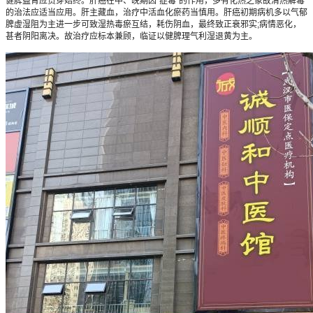
健脾益胃应贯穿始终。肝癌在中、晚期因“症毒”的作用，多有化热之象故清热解毒
的治法应适当应用。肝主藏血，治疗中活血化瘀药当慎用。肝癌初期病机多以气郁
脾虚湿阻为主进一步可致湿热毒瘀互结，耗伤阴血，最终致正衰邪实;病情恶化，
甚者阴阳离决。故治疗应标本兼顾，临证以健脾理气利湿退黄为主。