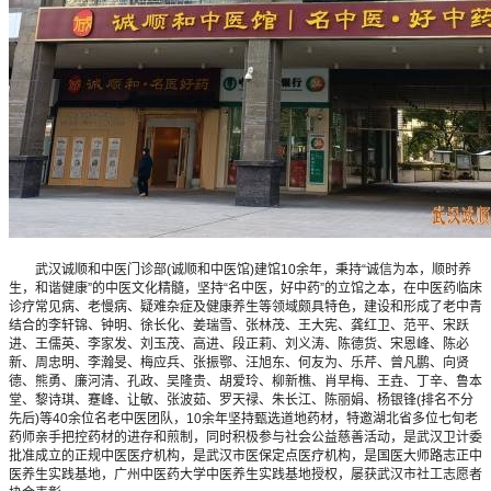
武汉诚顺和中医门诊部(诚顺和中医馆)建馆10余年，秉持“诚信为本，顺时养
生，和谐健康”的中医文化精髓，坚持“名中医，好中药”的立馆之本，在中医药临床
诊疗常见病、老慢病、疑难杂症及健康养生等领域颇具特色，建设和形成了老中青
结合的李轩锦、钟明、徐长化、姜瑞雪、张林茂、王大宪、龚红卫、范平、宋跃
进、王儒英、李家发、刘玉茂、高进、段正莉、刘义涛、陈德货、宋恩峰、陈必
新、周忠明、李瀚旻、梅应兵、张振鄂、汪旭东、何友为、乐芹、曾凡鹏、向贤
德、熊勇、廉河清、孔政、吴隆贵、胡爱玲、柳新樵、肖早梅、王垚、丁辛、鲁本
堂、黎诗琪、蹇峰、让敏、张波茹、罗天禄、朱长江、陈丽娟、杨银锋(排名不分
先后)等40余位名老中医团队，10余年坚持甄选道地药材，特邀湖北省多位七旬老
药师亲手把控药材的进存和煎制，同时积极参与社会公益慈善活动，是武汉卫计委
批准成立的正规中医医疗机构，是武汉市医保定点医疗机构，是国医大师路志正中
医养生实践基地，广州中医药大学中医养生实践基地授权，屡获武汉市社工志愿者