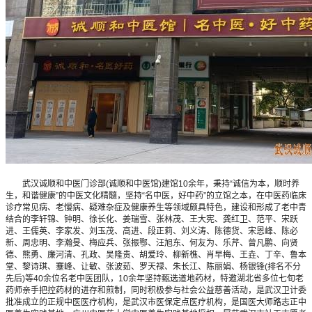
武汉诚顺和中医门诊部(诚顺和中医馆)建馆10余年，秉持“诚信为本，顺时养
生，和谐健康”的中医文化精髓，坚持“名中医，好中药”的立馆之本，在中医药临床
诊疗常见病、老慢病、疑难杂症及健康养生等领域颇具特色，建设和形成了老中青
结合的李轩锦、钟明、徐长化、姜瑞雪、张林茂、王大宪、龚红卫、范平、宋跃
进、王儒英、李家发、刘玉茂、高进、段正莉、刘义涛、陈德货、宋恩峰、陈必
新、周忠明、李瀚旻、梅应兵、张振鄂、汪旭东、何友为、乐芹、曾凡鹏、向贤
德、熊勇、廉河清、孔政、吴隆贵、胡爱玲、柳新樵、肖早梅、王垚、丁辛、鲁本
堂、黎诗琪、蹇峰、让敏、张波茹、罗天禄、朱长江、陈丽娟、杨银锋(排名不分
先后)等40余位名老中医团队，10余年坚持甄选道地药材，特邀湖北省多位七旬老
药师亲手把控药材的进存和煎制，同时积极参与社会公益慈善活动，是武汉卫计委
批准成立的正规中医医疗机构，是武汉市医保定点医疗机构，是国医大师路志正中