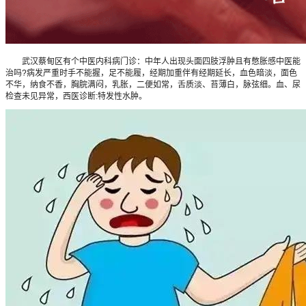
武汉蔡甸区有个中医内科病门诊：中年人出现头面四肢浮肿且有憋胀感中医能
治吗?病发严重时手不能握，足不能履，经期加重伴有经期延长，血色暗淡，面色
不华，纳食不香，胸脘满闷，乳胀，二便如常，舌质淡、苔薄白，脉弦细。血、尿
检查未见异常，西医诊断:特发性水肿。