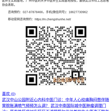
医养生实践基地，广州中医药大学中医养生实践基地授权，屡获武汉市社工志愿者
协会表彰。
咨询预约：027-87878466，手机(微信同号)：18627730962
移动官网咨询预约：https://m.chengshunhe.net/
喜欢 (
0
)
武汉中山公园附近心内科中医门诊：中年人心绞痛胸闷憋伴随
胃脘胀满噫气频频怎么调？
武汉中南国际城中医肿瘤调理门