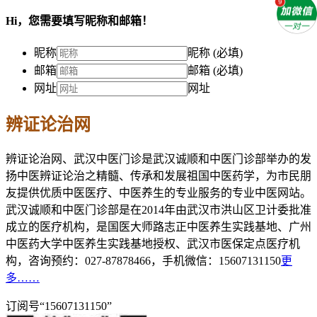
Hi，您需要填写昵称和邮箱！
昵称
昵称 (必填)
邮箱
邮箱 (必填)
网址
网址
辨证论治网
辨证论治网、武汉中医门诊是武汉诚顺和中医门诊部举办的发
扬中医辨证论治之精髓、传承和发展祖国中医药学，为市民朋
友提供优质中医医疗、中医养生的专业服务的专业中医网站。
武汉诚顺和中医门诊部是在2014年由武汉市洪山区卫计委批准
成立的医疗机构，是国医大师路志正中医养生实践基地、广州
中医药大学中医养生实践基地授权、武汉市医保定点医疗机
构，咨询预约：027-87878466，手机微信：15607131150
更
多……
订阅号“15607131150”