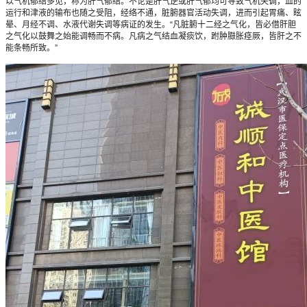
以气机郁结多见，称为肝气郁结。不论是肝气逆或肝气郁均可导致气机失调，血的
运行和津液的输布也随之受阻，经络不通，脏腑器官活动失调，进而引起胃痛、眩
晕、月经不调、水液代谢失调等病证的发生。“凡脏腑十二经之气化，皆必借肝胆
之气化以鼓舞之始能调畅而不病。凡病之气结血凝痰饮，跗肿臌胀痉厥，皆肝之不
能条畅所致。”