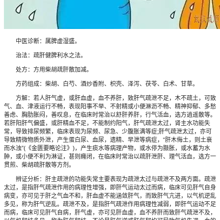
中医诊断：属脾虚湿盛。
治法：疏肝健脾利水之法。
处方：方用柴胡疏肝散加减。
方药组成：柴胡、白芍、酒炒香附、枳壳、泽泻、茯苓、白术、甘草。
方解：若人肝气虚，或肝血虚，血不养肝，致肝气疏泄不足，木不疏土，可致
气、血、津液运行不畅，表现阳事不举、不射精或小便淋沥不畅、精神抑郁、多愁
善虑、胸肋胀闷，善叹息，在临床时常治以舒肝养肝，行气活血，选方逍遥散等。
若肝阳肝气偏盛，或肝精血不足，不能制约阳气，肝气疏泄太过，肾主水功能失
常，导致排尿频繁，临床表现为尿频、尿急、少腹胀满等症;肝气疏泄太过，亦可
导致精微物质外泄，产生蛋白尿、血尿，遗精、早泄等病症，“肝木侮土，则土衰
而水浊”(《金匮要略论注》)，产生痰水等病理产物，或水停为臌胀，或水蓄为水
肿，或小便不利为淋证，甚则癃闭，在临床时常治以疏肝泄肝、理气活血，选方一
贯煎、柴胡疏肝散等方剂。
辨证分析：肝主疏泄的功能失常主要表现为疏泄太过与疏泄不及两方面。疏泄
太过，是指肝气疏泄作用的病理性增强，即肝气运动太过而病，临床可见肝气自身
病变，亦可见于肝之气血不和，肝血虚不能涵敛肝气，而致肝气亢进，以气机逆乱
多见，称为肝气逆乱。疏泄不及，是指肝气疏泄作用病理性减弱，即肝气运动不足
而病，临床可见肝气自病，肝气虚，亦可见肝血虚，血不养肝而致肝气疏泄不及，