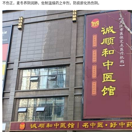
不伤正，麦冬养阴润肺，佐制温燥药之辛烈，防痰瘀化热伤阴。