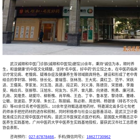
武汉诚顺和中医门诊部(诚顺和中医馆)建馆10余年，秉持“诚信为本，顺时养
生，和谐健康”的中医文化精髓，坚持“名中医，好中药”的立馆之本，在中医药临床
诊疗常见病、老慢病、疑难杂症及健康养生等领域颇具特色，建设和形成了老中青
结合的李轩锦、钟明、徐长化、姜瑞雪、张林茂、王大宪、龚红卫、范平、宋跃
进、王儒英、李家发、刘玉茂、高进、段正莉、刘义涛、陈德货、宋恩峰、李瀚
旻、梅应兵、张振鄂、汪旭东、何友为、乐芹、曾凡鹏、向贤德、熊勇、廉河清、
孔政、吴隆贵、胡爱玲、柳新樵、肖早梅、王垚、丁辛、鲁本堂、黎诗琪、蹇峰、
让敏、张波茹、罗天禄、朱长江、陈丽娟、陈必新、周忠明、杨银锋（排名不分先
后）等40余位名老中医团队，10余年坚持甄选道地药材，特邀湖北省多位七旬老
药师亲手把控药材的进存和煎制，同时积极参与社会公益慈善活动，是武汉卫计委
批准成立的正规中医医疗机构，是武汉市医保定点医疗机构，是国医大师路志正中
医养生实践基地，广州中医药大学中医养生实践基地授权，屡获武汉市社工志愿者
协会表彰。
咨询预约：
027-87878466
，手机(微信同号)：
18627730962