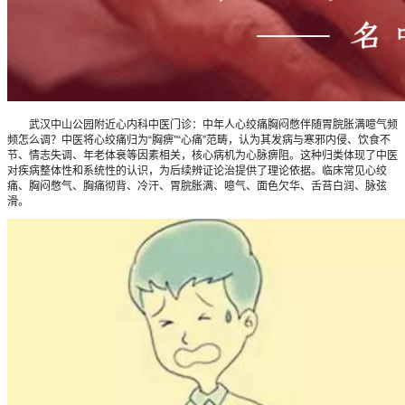
武汉中山公园附近心内科中医门诊：中年人心绞痛胸闷憋伴随胃脘胀满噫气频
频怎么调？中医将心绞痛归为“胸痹”“心痛”范畴，认为其发病与寒邪内侵、饮食不
节、情志失调、年老体衰等因素相关，核心病机为心脉痹阻。这种归类体现了中医
对疾病整体性和系统性的认识，为后续辨证论治提供了理论依据。临床常见心绞
痛、胸闷憋气、胸痛彻背、冷汗、胃脘胀满、噫气、面色欠华、舌苔白润、脉弦
滑。