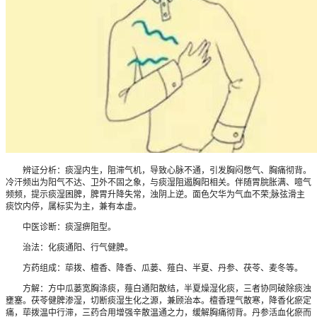
辨证分析：痰湿内生，阻滞气机，导致心脉不通，引发胸闷憋气、胸痛彻背。
冷汗频出为阳气不达、卫外不固之象，与痰湿阻遏胸阳相关。伴随胃脘胀满、噫气
频频，提示痰湿困脾，脾胃升降失常，浊阴上逆。面色欠华为气血不荣;脉弦滑主
痰饮内停，属标实为主，兼有本虚。
中医诊断：痰湿痹阻型。
治法：化痰通阳、行气健脾。
方药组成：荜拨、檀香、降香、瓜蒌、薤白、半夏、丹参、茯苓、麦冬等。
方解：方中瓜蒌宽胸涤痰，薤白通阳散结，半夏燥湿化痰，三者协同破除痰浊
壅塞。茯苓健脾渗湿，切断痰湿生化之源，兼顾治本。檀香理气散寒，降香化瘀定
痛，荜拨温中行滞，三药合用增强辛散温通之力，缓解胸痛彻背。丹参活血化瘀而