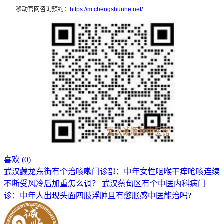
移动官网咨询预约：
https://m.chengshunhe.net/
喜欢 (
0
)
武汉藏龙东街有个治咳嗽门诊部：中年女性咽喉干痒呛咳连续
不断受风冷后加重怎么调？
武汉蔡甸区有个中医内科病门
诊：中年人出现头面四肢浮肿且有憋胀感中医能治吗?