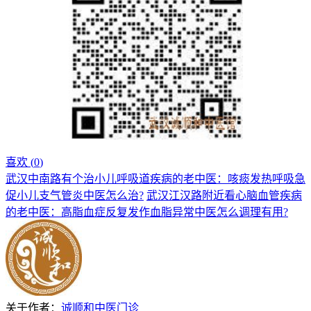
喜欢 (
0
)
武汉中南路有个治小儿呼吸道疾病的老中医：咳痰发热呼吸急
促小儿支气管炎中医怎么治?
武汉江汉路附近看心脑血管疾病
的老中医：高脂血症反复发作血脂异常中医怎么调理有用?
关于作者：
诚顺和中医门诊