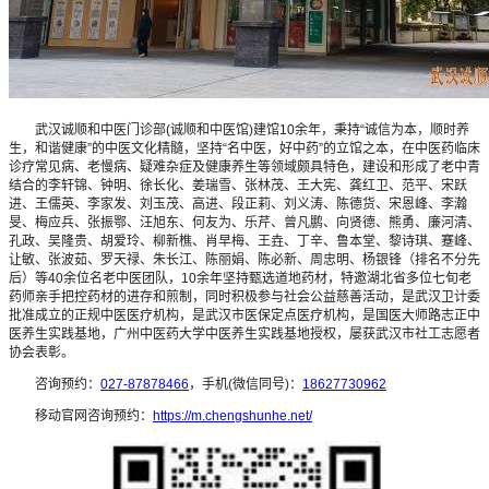
武汉诚顺和中医门诊部(诚顺和中医馆)建馆10余年，秉持“诚信为本，顺时养
生，和谐健康”的中医文化精髓，坚持“名中医，好中药”的立馆之本，在中医药临床
诊疗常见病、老慢病、疑难杂症及健康养生等领域颇具特色，建设和形成了老中青
结合的李轩锦、钟明、徐长化、姜瑞雪、张林茂、王大宪、龚红卫、范平、宋跃
进、王儒英、李家发、刘玉茂、高进、段正莉、刘义涛、陈德货、宋恩峰、李瀚
旻、梅应兵、张振鄂、汪旭东、何友为、乐芹、曾凡鹏、向贤德、熊勇、廉河清、
孔政、吴隆贵、胡爱玲、柳新樵、肖早梅、王垚、丁辛、鲁本堂、黎诗琪、蹇峰、
让敏、张波茹、罗天禄、朱长江、陈丽娟、陈必新、周忠明、杨银锋（排名不分先
后）等40余位名老中医团队，10余年坚持甄选道地药材，特邀湖北省多位七旬老
药师亲手把控药材的进存和煎制，同时积极参与社会公益慈善活动，是武汉卫计委
批准成立的正规中医医疗机构，是武汉市医保定点医疗机构，是国医大师路志正中
医养生实践基地，广州中医药大学中医养生实践基地授权，屡获武汉市社工志愿者
协会表彰。
咨询预约：
027-87878466
，手机(微信同号)：
18627730962
移动官网咨询预约：
https://m.chengshunhe.net/