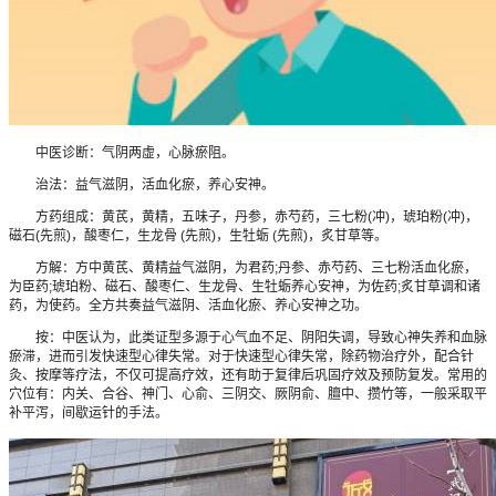
中医诊断：气阴两虚，心脉瘀阻。
治法：益气滋阴，活血化瘀，养心安神。
方药组成：黄芪，黄精，五味子，丹参，赤芍药，三七粉(冲)，琥珀粉(冲)，
磁石(先煎)，酸枣仁，生龙骨 (先煎)，生牡蛎 (先煎)，炙甘草等。
方解：方中黄芪、黄精益气滋阴，为君药;丹参、赤芍药、三七粉活血化瘀，
为臣药;琥珀粉、磁石、酸枣仁、生龙骨、生牡蛎养心安神，为佐药;炙甘草调和诸
药，为使药。全方共奏益气滋阴、活血化瘀、养心安神之功。
按：中医认为，此类证型多源于心气血不足、阴阳失调，导致心神失养和血脉
瘀滞，进而引发快速型心律失常。对于快速型心律失常，除药物治疗外，配合针
灸、按摩等疗法，不仅可提高疗效，还有助于复律后巩固疗效及预防复发。常用的
穴位有：内关、合谷、神门、心俞、三阴交、厥阴俞、膻中、攒竹等，一般采取平
补平泻，间歇运针的手法。