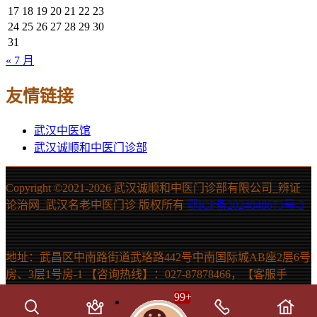
17
18
19
20
21
22
23
24
25
26
27
28
29
30
31
« 7 月
友情链接
武汉中医馆
武汉诚顺和中医门诊部
Copyright ©2021-
2026 武汉诚顺和中医门诊部有限公司_辨证
论治网_武汉名老中医门诊 版权所有
鄂ICP备2024048673号-3
地址：武昌区中南路街道武珞路442号中南国际城AB座2层6号
房、3层1号房-1 【咨询热线】：027-87878466，【客服手
机】：15607131150 声明：本站信息仅供参考，不能作为诊断
99
+
及医疗依据。如有需要，请在医生指导下使用。