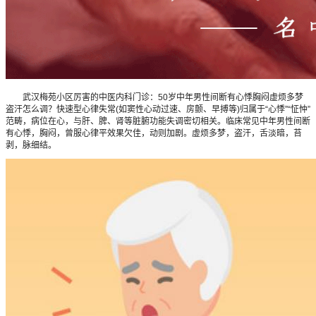
武汉梅苑小区厉害的中医内科门诊：50岁中年男性间断有心悸胸闷虚烦多梦
盗汗怎么调？快速型心律失常(如窦性心动过速、房颤、早搏等)归属于“心悸”“怔忡”
范畴，病位在心，与肝、脾、肾等脏腑功能失调密切相关。临床常见中年男性间断
有心悸，胸闷，曾服心律平效果欠佳，动则加剧。虚烦多梦，盗汗，舌淡暗，苔
剥，脉细结。