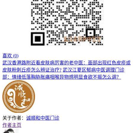
喜欢 (
0
)
武汉香港路附近看皮肤病厉害的老中医：面部出现红色皮疹或
皮肤粉刺丘疹怎么辨证治疗?
武汉江夏区郁病中医调理门诊
部：情绪低落胸胁胀痛咽喉异物感明显食欲不振怎么调？
关于作者：
诚顺和中医门诊
作者主页