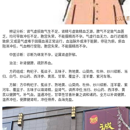
辨证分析：肾气虚损致气生不足，肾精亏虚致精血乏源，脾气不足致气血匮
乏，均可导致冲任不足，胞宫失荣，不能摄精而不孕。气虚行血无力，血行迟缓而
致瘀;又或是气虚难于固摄血液正常运行，血溢脉外或滞于脏腑，停驻为瘀。瘀血
阻滞冲任，气血畅行受阻，胞宫失荣，不能摄精而不孕。
中医诊断：诊断为继发不孕，证属肾虚肝郁。
治法：补肾健脾、疏肝养血。
方药组成：枸杞子、菟丝子、五味子、熟地黄、山萸肉、杜仲、炒川续断、当
归、白芍、炒山药、西洋参、黄芪、甘草、覆盆子、淫羊藿、紫河车等。
方解：方中枸杞子、菟丝子、熟地黄、山萸肉、杜仲、炒川续断、淫羊霍、紫
河车、覆盆子、五味子以填肾精，益肾气，调养冲任;当归、炒山药、西洋参、黄
芪以健脾气，补气血，温通冲任，甘草性甘善补兼之调和诸药。全方以补肾健脾，
温养冲任，使脾健肾旺，冲任得养，血海充盈。