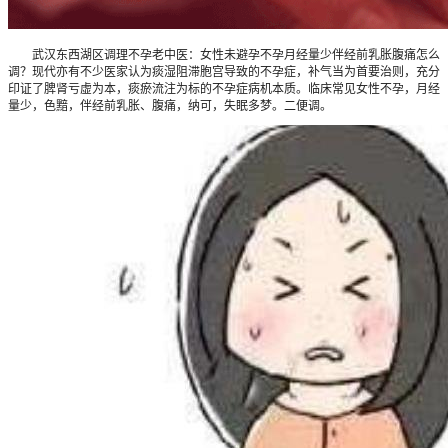
武汉东西湖区调理不孕老中医：女性未避孕不孕月经量少伴经前乳胀腹痛怎么
调？现代亦有不少医家认为痰湿阻滞胞宫导致的不孕症，补气当为首要治则，充分
印证了脾肾亏虚为本，痰瘀流注为标的不孕症病机本质。临床常见女性不孕，月经
量少，色黯，伴经前乳胀、腹痛，纳可，失眠多梦。二便调。