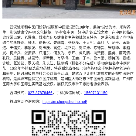
武汉诚顺和中医门诊部(诚顺和中医馆)建馆10余年，秉持“诚信为本，顺时养
生，和谐健康”的中医文化精髓，坚持“名中医，好中药”的立馆之本，在中医药临床
诊疗常见病、老慢病、疑难杂症及健康养生等领域颇具特色，建设和形成了老中青
结合的李轩锦、钟明、徐长化、姜瑞雪、张林茂、王大宪、龚红卫、范平、宋跃
进、王儒英、李家发、刘玉茂、高进、段正莉、刘义涛、陈德货、宋恩峰、李瀚
旻、梅应兵、张振鄂、汪旭东、何友为、乐芹、曾凡鹏、向贤德、熊勇、廉河清、
孔政、吴隆贵、胡爱玲、柳新樵、肖早梅、王垚、丁辛、鲁本堂、黎诗琪、蹇峰、
让敏、张波茹、罗天禄、朱长江、陈丽娟（排名不分先后）等40余位名老中医团
队，10余年坚持甄选道地药材，特邀湖北省多位七旬老药师亲手把控药材的进存
和煎制，同时积极参与社会公益慈善活动，是武汉卫计委批准成立的正规中医医疗
机构，是武汉市医保定点医疗机构，是国医大师路志正中医养生实践基地，广州中
医药大学中医养生实践基地授权，屡获武汉市社工志愿者协会表彰。
咨询预约：
027-87878466
，手机(微信同号)：
15607131150
移动官网咨询预约：
https://m.chengshunhe.net/