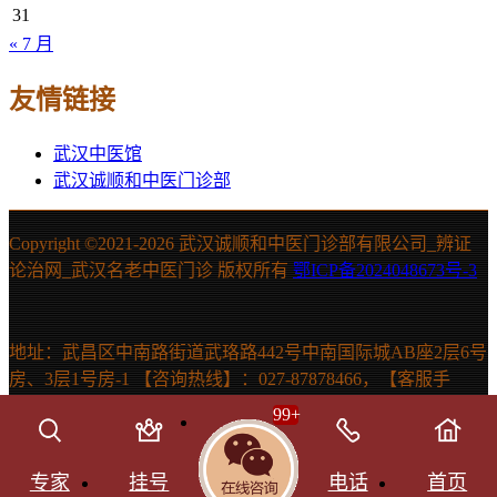
31
« 7 月
友情链接
武汉中医馆
武汉诚顺和中医门诊部
Copyright ©2021-
2026 武汉诚顺和中医门诊部有限公司_辨证
论治网_武汉名老中医门诊 版权所有
鄂ICP备2024048673号-3
地址：武昌区中南路街道武珞路442号中南国际城AB座2层6号
房、3层1号房-1 【咨询热线】：027-87878466，【客服手
机】：15607131150 声明：本站信息仅供参考，不能作为诊断
99
+
及医疗依据。如有需要，请在医生指导下使用。
SitemapHtml网站地图
SitemapXML网站地图
Theme by
云落
专家
挂号
电话
首页