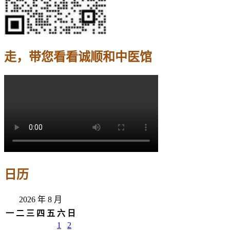
走，带您看看诚顺和中医馆
日历
2026 年 8 月
一
二
三
四
五
六
日
1
2