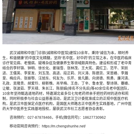
武汉诚顺和中医门诊部(诚顺和中医馆)建馆10余年，秉持“诚信为本，顺时养
生，和谐健康”的中医文化精髓，坚持“名中医，好中药”的立馆之本，在中医药临床
诊疗常见病、老慢病、疑难杂症及健康养生等领域颇具特色，建设和形成了老中青
结合的李轩锦、钟明、徐长化、姜瑞雪、张林茂、王大宪、龚红卫、范平、宋跃
进、王儒英、李家发、刘玉茂、高进、段正莉、刘义涛、陈德货、宋恩峰、李瀚
旻、梅应兵、张振鄂、汪旭东、何友为、乐芹、曾凡鹏、向贤德、熊勇、廉河清、
孔政、吴隆贵、胡爱玲、柳新樵、肖早梅、王垚、丁辛、鲁本堂、黎诗琪、蹇峰、
让敏、张波茹、罗天禄、朱长江、陈丽娟(排名不分先后)等40余位名老中医团队，
10余年坚持甄选道地药材，特邀湖北省多位七旬老药师亲手把控药材的进存和煎
制，同时积极参与社会公益慈善活动，是武汉卫计委批准成立的正规中医医疗机
构，是武汉市医保定点医疗机构，是国医大师路志正中医养生实践基地，广州中医
药大学中医养生实践基地授权，屡获武汉市社工志愿者协会表彰。
咨询预约：027-87878466，手机(微信同号)：18627730962
移动官网咨询预约：https://m.chengshunhe.net/