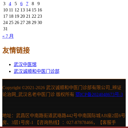
3
4
5
6
7
8
9
10
11
12
13
14
15
16
17
18
19
20
21
22
23
24
25
26
27
28
29
30
31
« 7 月
友情链接
武汉中医馆
武汉诚顺和中医门诊部
Copyright ©2021-
2026 武汉诚顺和中医门诊部有限公司_辨证
论治网_武汉名老中医门诊 版权所有
鄂ICP备2024048673号-3
地址：武昌区中南路街道武珞路442号中南国际城AB座2层6号
房、3层1号房-1 【咨询热线】：027-87878466，【客服手