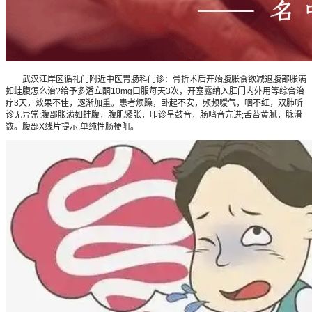
武汉江岸区循礼门附近中医胃肠科门诊：骨折术后开始腹胀食欲减退腹部胀满
如蛙腹怎么治?给予多潘立酮10mg口服每天3次，开塞露纳入肛门内外用等综合治
疗3天，效果不佳，逐渐加重。患者烦躁，卧起不安，频频嗳气，咽不红，双肺听
诊无异常;腹部胀满如蛙腹，腹肌紧张，叩诊呈鼓音，肠鸣音亢进;舌苔黄腻，脉滑
数。腹部X线片提示:单纯性肠梗阻。