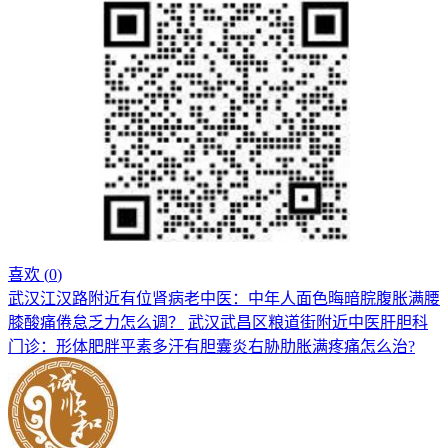
喜欢 (
0
)
武汉江汉路附近有位肾病老中医：中年人面色晦暗脘腹胀满腰
膝酸痛倦怠乏力怎么调？
武汉武昌区粮道街附近中医肝胆科
门诊：形体肥胖平素多汗有胆囊炎右胁肋胀满疼痛怎么治?