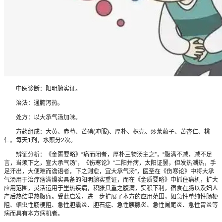
中医诊断：阳明腑实证。
治法：通腑泻热。
处方：以大承气汤加味。
方药组成：大黄、赤芍、芒硝(冲服)、厚朴、枳壳、炒莱菔子、苦杏仁、桃
仁。每天1剂，水煎分2次。
辨证分析：《金匮要略》“痛而闭者，厚朴三物汤主之”，“腹满不减，减不足
言，当须下之，宣大承气汤”，《伤寒论》“二阳并病，太阳证罢，但发热潮热，手
足汗出，大便难而谵语者，下之则愈，宜大承气汤”，医圣在《伤寒论》中将大承
气汤用于治疗痞满燥实具备的阳明腑实重证，而在《金质要略》中抓住病机，扩大
应用范围，灵活运用于里热疾病，积胀具重之腹满，实积下利，宿食在肠以及妇人
产后热结里热腹痛。受此启发，进一步扩展了本方的应用范围，如急性单纯性肠梗
阻、蛔虫性肠梗阻、急性胆囊炎、胆石症、急性胰腺炎、急性阑尾炎、急性胃炎等
病而具有本方病机者。