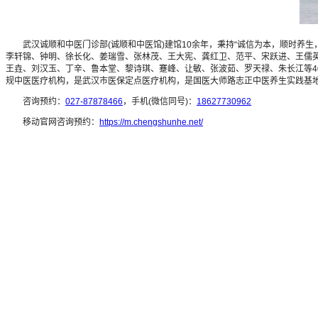
武汉诚顺和中医门诊部(诚顺和中医馆)建馆10余年，秉持“诚信为本，顺时养生
李轩锦、钟明、徐长化、姜瑞雪、张林茂、王大宪、龚红卫、范平、宋跃进、王儒
王垚、刘汉玉、丁辛、鲁本堂、黎诗琪、蹇峰、让敏、张波茹、罗天禄、朱长江等4
规中医医疗机构，是武汉市医保定点医疗机构，是国医大师路志正中医养生实践基
咨询预约：
027-87878466
，手机(微信同号)：
18627730962
移动官网咨询预约：
https://m.chengshunhe.net/