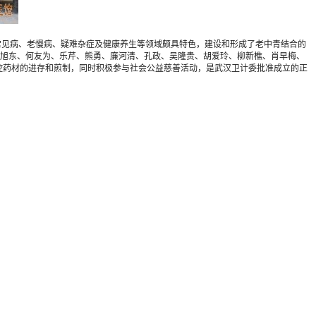
疗常见病、老慢病、疑难杂症及健康养生等领域颇具特色，建设和形成了老中青结合的
旭东、何友为、乐芹、熊勇、廉河清、孔政、吴隆贵、胡爱玲、柳新樵、肖早梅、
控药材的进存和煎制，同时积极参与社会公益慈善活动，是武汉卫计委批准成立的正