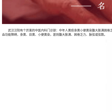
武汉汉阳有个厉害的中医内科门诊部：中年人黄疸身黄小便黄染腹大胀满困倦乏力
血功能障碍，身黄、目黄、小便黄染，甚则腹大胀满、困倦乏力、脉弦或弦数。