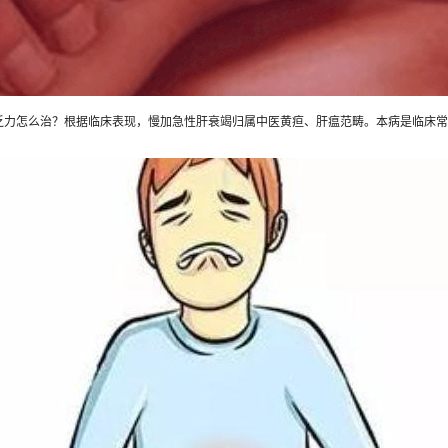
怎么治？根据临床表现，慢加急性肝衰竭归属中医黄疸、肝瘟范畴。本病是临床常