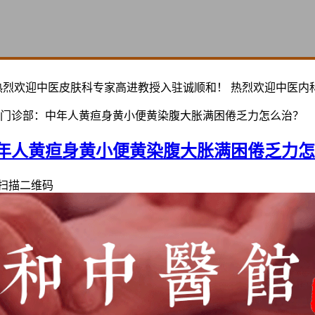
热烈欢迎中医皮肤科专家高进教授入驻诚顺和！ 热烈欢迎中医内
门诊部：中年人黄疸身黄小便黄染腹大胀满困倦乏力怎么治？
年人黄疸身黄小便黄染腹大胀满困倦乏力怎
扫描二维码