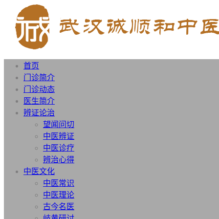
首页
门诊简介
门诊动态
医生简介
辨证论治
望闻问切
中医辨证
中医诊疗
辨治心得
中医文化
中医常识
中医理论
古今名医
岐黄研讨