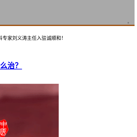
科专家刘义涛主任入驻诚顺和！
么治？