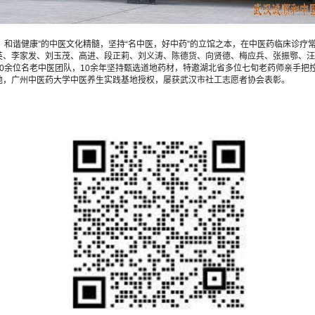
，和谐健康”的中医文化精髓，坚持“名中医，好中药”的立馆之本，在中医药临床诊
英、李家发、刘玉茂、高进、段正莉、刘义涛、陈德货、向贤德、梅应兵、张振鄂、汪
0余位名老中医团队，10余年坚持甄选道地药材，特邀湖北省多位七旬老药师亲手把
地，广州中医药大学中医养生实践基地授权，屡获武汉市社工志愿者协会表彰。