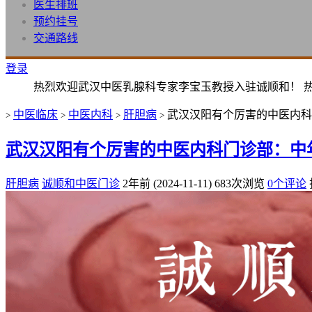
医生排班
预约挂号
交通路线
登录
热烈欢迎武汉中医乳腺科专家李宝玉教授入驻诚顺和！ 
中医临床
中医内科
肝胆病
武汉汉阳有个厉害的中医内科
>
>
>
>
武汉汉阳有个厉害的中医内科门诊部：中
肝胆病
诚顺和中医门诊
2年前 (2024-11-11)
683次浏览
0个评论