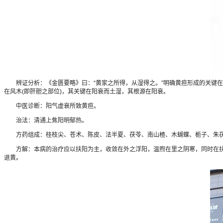
辨证分析：《金匮要略》曰：“黄家之所得，从湿得之。”明确黄疸形成的关键在
在风木(即肝胆之部位)，其关键在阳衰而土湿，其根源在阳衰。
中医诊断：阳气虚衰所致黄疸。
治法：清通上焦阳明郁热。
方药组成：桂枝尖、苍术、陈皮、法半夏、茯苓、南山楂、木蝴蝶、栀子、朱茯
方解：本病的治疗应以扶阳为主，收敛在外之浮阳，温煦在里之阴寒，同时在扶阳
退黄。