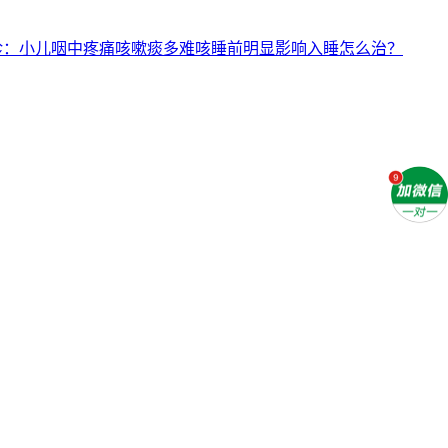
诊：小儿咽中疼痛咳嗽痰多难咳睡前明显影响入睡怎么治？