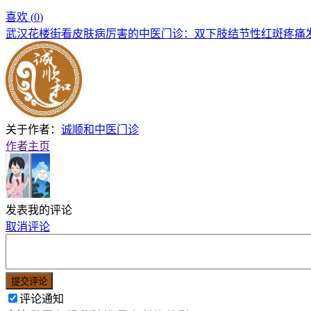
喜欢 (
0
)
武汉花楼街看皮肤病厉害的中医门诊：双下肢结节性红斑疼痛
关于作者：
诚顺和中医门诊
作者主页
发表我的评论
取消评论
提交评论
评论通知