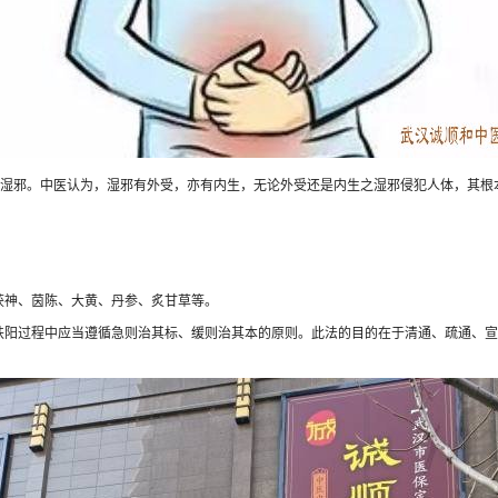
湿邪。中医认为，湿邪有外受，亦有内生，无论外受还是内生之湿邪侵犯人体，其根
神、茵陈、大黄、丹参、炙甘草等。
过程中应当遵循急则治其标、缓则治其本的原则。此法的目的在于清通、疏通、宣通