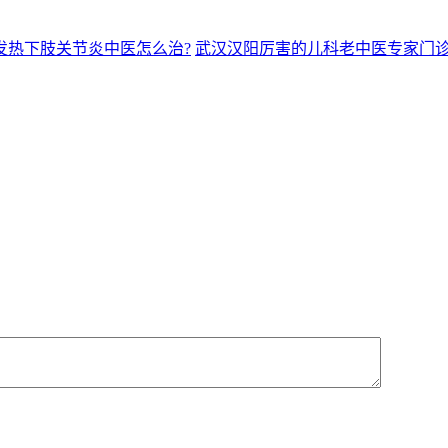
发热下肢关节炎中医怎么治?
武汉汉阳厉害的儿科老中医专家门