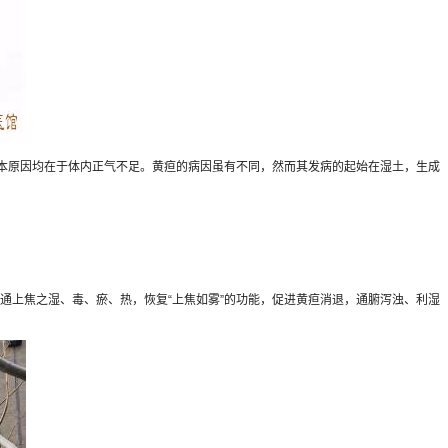
本原因均在于体内正气不足。黄疸的病因虽有不同，然而其发病的起始在湿土，生成
上焦之湿、毒、瘀、热，恢复“上焦如雾”的功能，促进黄疸消退，通腑泻浊、利湿