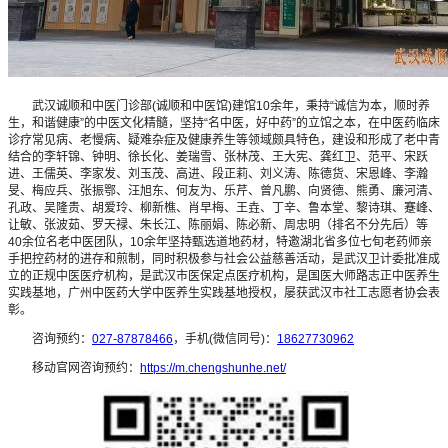
武汉诚顺和中医门诊部(诚顺和中医馆)建馆10余年，秉持“诚信为本，顺时养
生，和谐健康”的中医文化精髓，坚持“名中医，好中药”的立馆之本，在中医药临床
诊疗常见病、老慢病、疑难杂症及健康养生等领域颇具特色，建设和形成了老中青
结合的李轩锦、钟明、徐长化、姜瑞雪、张林茂、王大宪、龚红卫、范平、宋跃
进、王儒英、李家发、刘玉茂、高进、段正莉、刘义涛、陈德货、宋恩峰、李瀚
旻、梅应兵、张振鄂、汪旭东、何友为、乐芹、曾凡鹏、向贤德、熊勇、廉河清、
孔政、吴隆贵、胡爱玲、柳新樵、肖早梅、王垚、丁辛、鲁本堂、黎诗琪、蹇峰、
让敏、张波茹、罗天禄、朱长江、陈丽娟、陈必新、周忠明（排名不分先后）等
40余位名老中医团队，10余年坚持甄选道地药材，特邀湖北省多位七旬老药师亲
手把控药材的进存和煎制，同时积极参与社会公益慈善活动，是武汉卫计委批准成
立的正规中医医疗机构，是武汉市医保定点医疗机构，是国医大师路志正中医养生
实践基地，广州中医药大学中医养生实践基地授权，屡获武汉市社工志愿者协会表
彰。
咨询预约：
027-87878466
，手机(微信同号)：
18627730962
移动官网咨询预约：
https://m.chengshunhe.net/