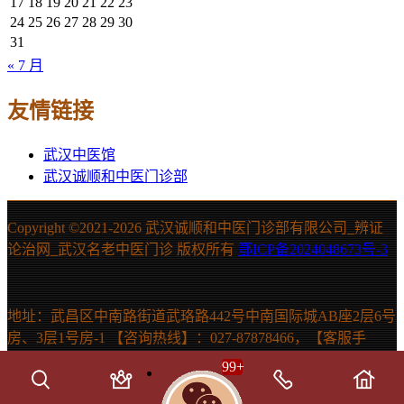
17
18
19
20
21
22
23
24
25
26
27
28
29
30
31
« 7 月
友情链接
武汉中医馆
武汉诚顺和中医门诊部
Copyright ©2021-
2026 武汉诚顺和中医门诊部有限公司_辨证
论治网_武汉名老中医门诊 版权所有
鄂ICP备2024048673号-3
地址：武昌区中南路街道武珞路442号中南国际城AB座2层6号
房、3层1号房-1 【咨询热线】：027-87878466，【客服手
机】：15607131150 声明：本站信息仅供参考，不能作为诊断
99
+
及医疗依据。如有需要，请在医生指导下使用。