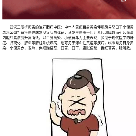
武汉三眼桥厉害的治
肝胆病
中医：中年人黄疸目身黄染伴烦躁易怒口干小便黄
赤怎么调？黄疸是临床常见症状与体征，其发生是由于胆红素代谢障碍而引起血清
内胆红素浓度升高所致，以目身黄染、小便黄赤为主要表现，多见于现代医学的肝
癌、肝硬化、肝炎等肝胆系统疾病，也可见于溶血性黄疸等疾病。临床常见目身黄
染、小便黄赤，发热，伴烦躁易怒，口苦，口干，腹胀便秘，舌红苔黄，脉滑数。