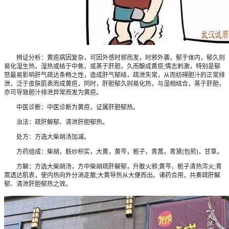
辨证分析：黄疸病因复杂，可因外感时邪而发，时邪外袭，郁于体内，郁久则
易化湿生热，湿热或结于中焦，或蒸于肝胆，久而酿成黄疸;情志刺激，特别是郁
怒最易影响肝气疏达条畅之性，造成肝气郁结，疏泄失常，从而妨碍胆汁的正常排
泄，泛于皮肤肌表而成黄疸，同时，肝胆郁久则易化热，与湿相结合，蒸于肝胆，
亦可导致胆汁排泄异常而发为黄疸。
中医诊断：中医诊断为黄疸，证属肝胆郁热。
治法：疏肝解郁、清泄肝胆郁热。
处方：方选大柴胡汤加减。
方药组成：柴胡，麸炒枳实，大黄，黄芩，栀子，青蒿，青黛(包煎)，甘草。
方解：方选大柴胡汤，方中柴胡疏肝解郁，升散火邪;黄芩、栀子清热泻火;青
蒿透达肌表，使内热向外分消走散;大黄导热从大便而出。诸药合用，共奏疏肝解
郁、清泄肝胆郁热之效。