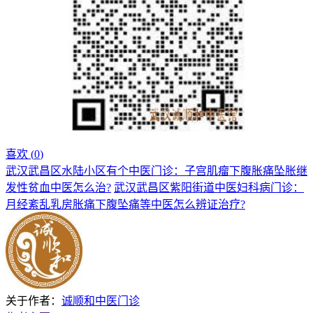
喜欢 (
0
)
武汉武昌区水陆小区有个中医门诊：子宫肌瘤下腹胀痛坠胀继
发性贫血中医怎么治?
武汉武昌区紫阳街道中医妇科病门诊：
月经紊乱乳房胀痛下腹坠痛等中医怎么辨证治疗?
关于作者：
诚顺和中医门诊