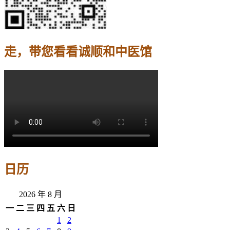
走，带您看看诚顺和中医馆
日历
2026 年 8 月
一
二
三
四
五
六
日
1
2