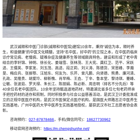
武汉诚顺和中医门诊部(诚顺和中医馆)建馆10余年，秉持“诚信为本，顺时养
生，和谐健康”的中医文化精髓，坚持“名中医，好中药”的立馆之本，在中医药临床
诊疗常见病、老慢病、疑难杂症及健康养生等领域颇具特色，建设和形成了老中青
结合的李轩锦、钟明、徐长化、姜瑞雪、张林茂、王大宪、龚红卫、范平、宋跃
进、王儒英、李家发、刘玉茂、高进、段正莉、刘义涛、陈德货、宋恩峰、李瀚
旻、梅应兵、张振鄂、汪旭东、何友为、乐芹、曾凡鹏、向贤德、熊勇、廉河清、
孔政、吴隆贵、胡爱玲、柳新樵、肖早梅、王垚、丁辛、鲁本堂、黎诗琪、蹇峰、
让敏、张波茹、罗天禄、朱长江、陈丽娟、陈必新、周忠明（排名不分先后）等
40余位名老中医团队，10余年坚持甄选道地药材，特邀湖北省多位七旬老药师亲
手把控药材的进存和煎制，同时积极参与社会公益慈善活动，是武汉卫计委批准成
立的正规中医医疗机构，是武汉市医保定点医疗机构，是国医大师路志正中医养生
实践基地，广州中医药大学中医养生实践基地授权，屡获武汉市社工志愿者协会表
彰。
咨询预约：
027-87878466
，手机(微信同号)：
18627730962
移动官网咨询预约：
https://m.chengshunhe.net/