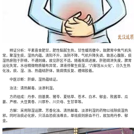
辨证分析：平素喜食肥甘，肥性黏腻生热，甘性缓而壅中，致脾胃中焦气机失
常，聚湿生痰，湿热内蕴。清阳不升，浊阴不降，气机升降失调，致恶心腹胀，痰
湿热瘀阻于肝络，不通则痛，故见肝区不适。随着疾病进展，肝胆疏泄失度，脾胃
运化失常，水谷精微物质输布异常，津液停聚生痰湿，“六郁皆从火化”，日久生热
化浊，痰、湿、浊、热蕴结肝体，致病情反复、缠绵胶着。
中医诊断：肝癖，湿热蕴结证。
治法：清热解毒、淡渗利湿。
方药组成：丹参、田基黄、猪苓、夏枯草、苍术、白术、郁金、败酱草、瓜
蒌、芦根、大豆黄卷、川厚朴、川贝母、生甘草等。
方解：采用除湿运脾、芳香化浊、清热解毒、淡渗利湿的药物以祛除痰湿热
邪。同时治痰必化瘀，只活血恐痰浊难去，单祛痰则瘀血不行，故加用丹参、郁
金。