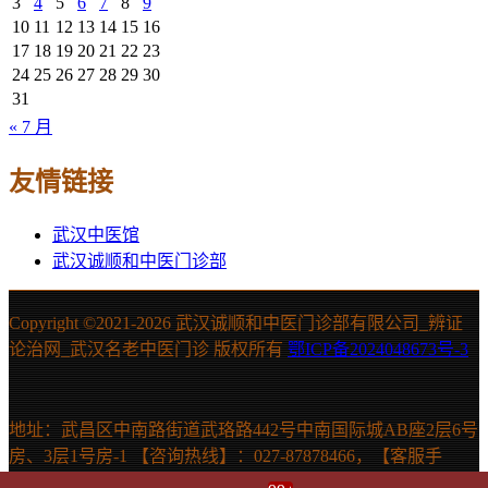
3
4
5
6
7
8
9
10
11
12
13
14
15
16
17
18
19
20
21
22
23
24
25
26
27
28
29
30
31
« 7 月
友情链接
武汉中医馆
武汉诚顺和中医门诊部
Copyright ©2021-
2026 武汉诚顺和中医门诊部有限公司_辨证
论治网_武汉名老中医门诊 版权所有
鄂ICP备2024048673号-3
地址：武昌区中南路街道武珞路442号中南国际城AB座2层6号
房、3层1号房-1 【咨询热线】：027-87878466，【客服手
机】：15607131150 声明：本站信息仅供参考，不能作为诊断