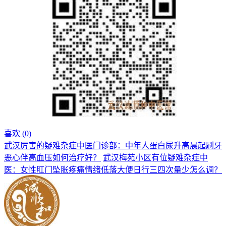
喜欢 (
0
)
武汉厉害的疑难杂症中医门诊部：中年人蛋白尿升高晨起刷牙
恶心伴高血压如何治疗好？
武汉梅苑小区有位疑难杂症中
医：女性肛门坠胀疼痛情绪低落大便日行三四次量少怎么调？