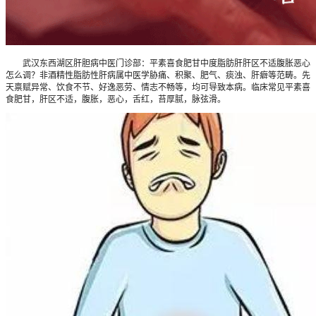
武汉东西湖区肝胆病中医门诊部：平素喜食肥甘中度脂肪肝肝区不适腹胀恶心
怎么调？非酒精性脂肪性肝病属中医学胁痛、积聚、肥气、痰浊、肝癖等范畴。先
天禀赋异常、饮食不节、好逸恶劳、情志不畅等，均可导致本病。临床常见平素喜
食肥甘，肝区不适，腹胀，恶心，舌红，苔厚腻，脉弦滑。