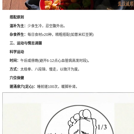
搭配原则
温补为主：
少食生冷，忌空腹外出。
杂食养生：
每日食材≥20种，精粗搭配(如薏米红豆粥)
三、运动与情志调摄
科学运动
时间：
午后或傍晚(避开6-12点心血管病高发时段)。
方式：
太极拳、八段锦、慢走，以微汗为度。
穴位保健
搓涌泉穴(足心)：
睡前搓100次，暖脚补肾。