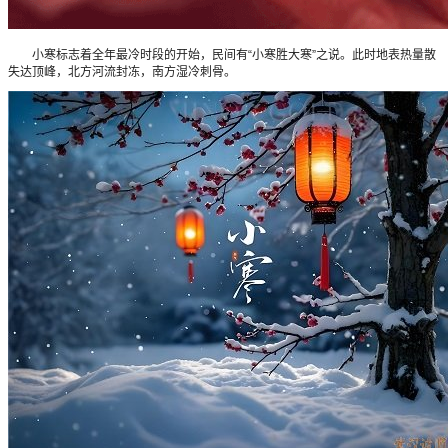
小寒标志着全年最冷时段的开始，民间有“小寒胜大寒”之说。此时地表热量散
失达顶峰，北方河流封冻，南方湿冷刺骨。