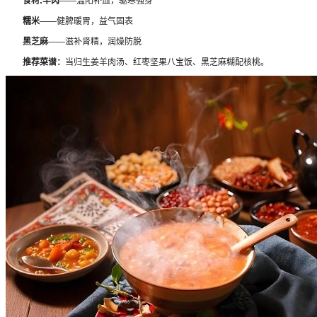
食材:羊肉
——温阳补血，驱寒强身
糯米
——健脾暖胃，益气固表
黑芝麻
——滋补肾精，润燥防脱
推荐菜谱：
当归生姜羊肉汤、红枣坚果八宝饭、黑芝麻糊配核桃。