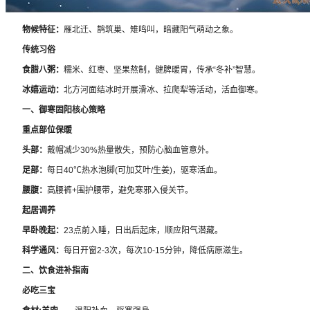
物候特征：
雁北迁、鹊筑巢、雉鸣叫，暗藏阳气萌动之象。
传统习俗
食腊八粥：
糯米、红枣、坚果熬制，健脾暖胃，传承“冬补”智慧。
冰嬉运动：
北方河面结冰时开展滑冰、拉爬犁等活动，活血御寒。
一、御寒固阳核心策略
重点部位保暖
头部：
戴帽减少30%热量散失，预防心脑血管意外。
足部：
每日40℃热水泡脚(可加艾叶/生姜)，驱寒活血。
腰腹：
高腰裤+围护腰带，避免寒邪入侵关节。
起居调养
早卧晚起：
23点前入睡，日出后起床，顺应阳气潜藏。
科学通风：
每日开窗2-3次，每次10-15分钟，降低病原滋生。
二、饮食进补指南
必吃三宝