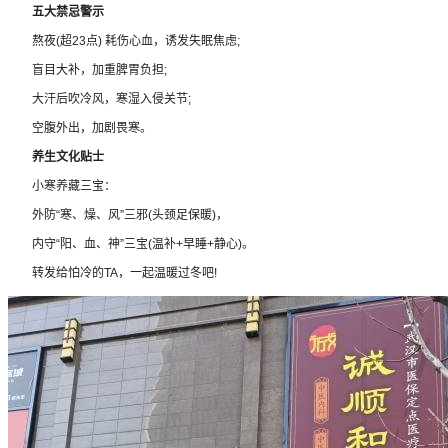
五大禁忌警示
熬夜(超23点) 耗伤心血，诱发失眠焦虑;
盲目大补，加重脾胃负担;
大汗后吹冷风，寒湿入侵关节;
空腹外出，加剧畏寒。
养生文化贴士
小寒养藏三宝：
外防“寒、燥、风”三邪(头颈足保暖)，
内守“阳、血、神”三宝(温补+早睡+静心)。
转发给怕冷的TA，一起温暖过冬吧!