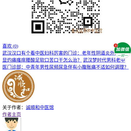
喜欢 (
0
)
武汉汉口有个看中医妇科厉害的门诊：老年性阴道炎外阴伴明
显灼痛瘙痒腰酸足软口苦口干怎么治？
武汉梦时代男科老中
医门诊部：中青年男性尿频尿急伴有小腹胀痛不适如何调理？
关于作者：
诚顺和中医馆
作者主页