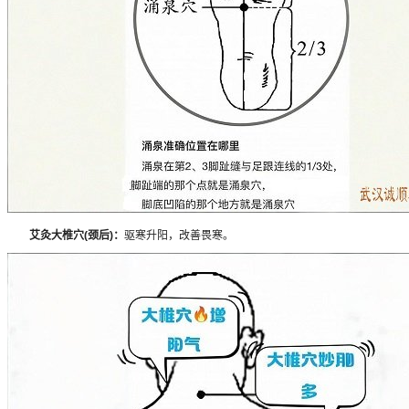
艾灸大椎穴(颈后)：
驱寒升阳，改善畏寒。