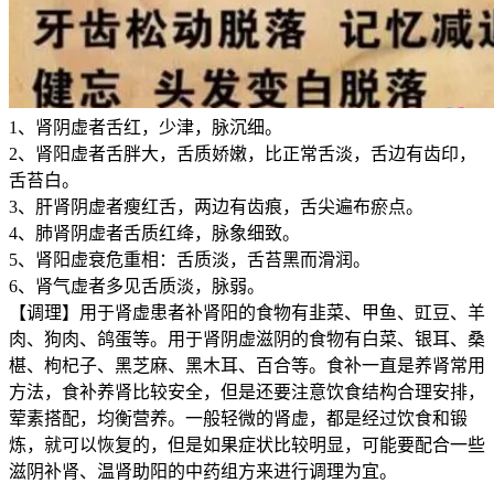
1、肾阴虚者舌红，少津，脉沉细。
2、肾阳虚者舌胖大，舌质娇嫩，比正常舌淡，舌边有齿印，
舌苔白。
3、肝肾阴虚者瘦红舌，两边有齿痕，舌尖遍布瘀点。
4、肺肾阴虚者舌质红绛，脉象细致。
5、肾阳虚衰危重相：舌质淡，舌苔黑而滑润。
6、肾气虚者多见舌质淡，脉弱。
【调理】用于肾虚患者补肾阳的食物有韭菜、甲鱼、豇豆、羊
肉、狗肉、鸽蛋等。用于肾阴虚滋阴的食物有白菜、银耳、桑
椹、枸杞子、黑芝麻、黑木耳、百合等。食补一直是养肾常用
方法，食补养肾比较安全，但是还要注意饮食结构合理安排，
荤素搭配，均衡营养。一般轻微的肾虚，都是经过饮食和锻
炼，就可以恢复的，但是如果症状比较明显，可能要配合一些
滋阴补肾、温肾助阳的中药组方来进行调理为宜。