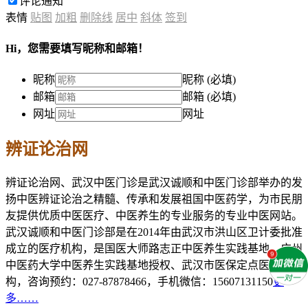
评论通知
表情
贴图
加粗
删除线
居中
斜体
签到
Hi，您需要填写昵称和邮箱！
昵称
昵称 (必填)
邮箱
邮箱 (必填)
网址
网址
辨证论治网
辨证论治网、武汉中医门诊是武汉诚顺和中医门诊部举办的发
扬中医辨证论治之精髓、传承和发展祖国中医药学，为市民朋
友提供优质中医医疗、中医养生的专业服务的专业中医网站。
武汉诚顺和中医门诊部是在2014年由武汉市洪山区卫计委批准
成立的医疗机构，是国医大师路志正中医养生实践基地、广州
中医药大学中医养生实践基地授权、武汉市医保定点医疗机
构，咨询预约：027-87878466，手机微信：15607131150
更
多……