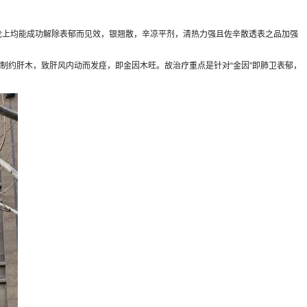
论上均能成功解除表郁而见效，银翘散，辛凉平剂，清热力强且佐辛散透表之品加强
约肝木，致肝风内动而发痉，即金因木旺。故治疗重点是针对“金因”即肺卫表郁，