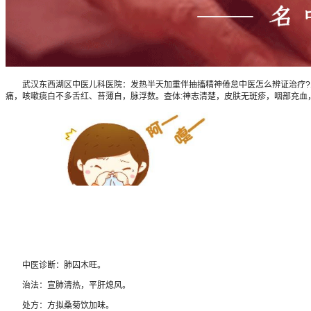
武汉东西湖区中医儿科医院：发热半天加重伴抽搐精神倦怠中医怎么辨证治疗?患儿因
痛，咳嗽痰白不多舌红、苔薄自，脉浮数。查体:神志清楚，皮肤无斑疹，咽部充血
中医诊断：肺囚木旺。
治法：宣肺清热，平肝熄风。
处方：方拟桑菊饮加味。