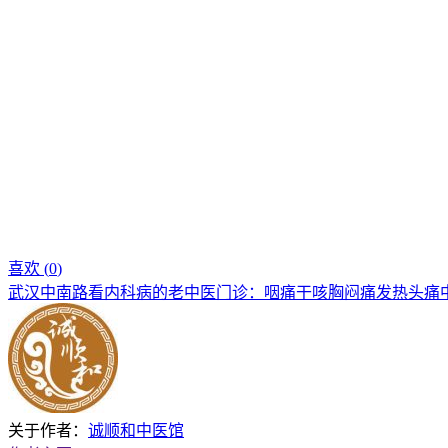
喜欢 (
0
)
武汉中南路看内科病的老中医门诊：咽痛干咳胸闷痛发热头痛
关于作者：
诚顺和中医馆