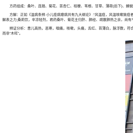
方药组成：桑叶、连翘、菊花、苦杏仁、桔梗、苇根、甘草、薄荷(后下)、蝉蜕
方解：正如《温病条辨·小儿痉病瘪病共有九大纲论》:“风温痉，风温咳嗽致痉
解表之力;桑莉饮，辛凉轻剂，君药桑叶、菊花主归肝、肺经、疏散肺热之余，尚有
辨证分析：患儿高热，恶寒，咽痛，咳嗽，头痛，舌红、苔薄白，脉浮数，符合风
而非“木旺”。