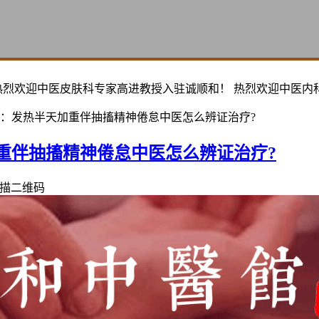
热烈欢迎中医皮肤科专家高进教授入驻诚顺和！ 热烈欢迎中医内
：发热半天加重伴抽搐精神倦怠中医怎么辨证治疗?
重伴抽搐精神倦怠中医怎么辨证治疗?
描二维码