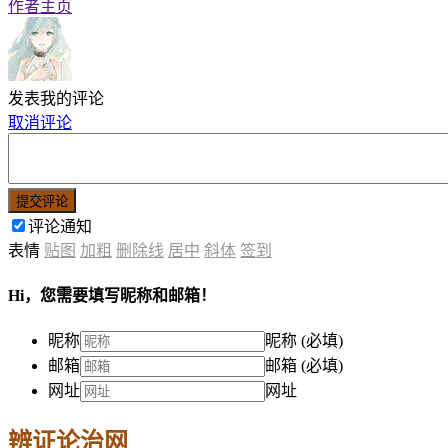
作者主页
发表我的评论
取消评论
提交评论
评论通知
表情
贴图
加粗
删除线
居中
斜体
签到
Hi，您需要填写昵称和邮箱！
昵称
昵称 (必填)
邮箱
邮箱 (必填)
网址
网址
辨证论治网