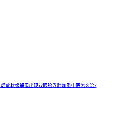
后症状缓解但出现双眼睑浮肿加重中医怎么治?