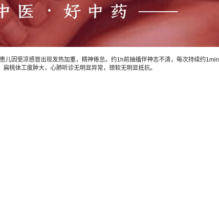
受凉感冒出现发热加重，精神倦怠。约1h前抽搐伴神志不清，每次持续约1min抽
，扁桃体工度肿大，心肺听诊无明显异常，颈软无明显抵抗。