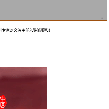
科专家刘义涛主任入驻诚顺和！