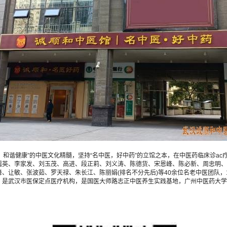
，和谐健康”的中医文化精髓，坚持“名中医，好中药”的立馆之本，在中医药临床诊a
儒英、李家发、刘玉茂、高进、段正莉、刘义涛、陈德货、宋恩峰、陈必新、周忠明、
、让敏、张波茹、罗天禄、朱长江、陈丽娟(排名不分先后)等40余位名老中医团队，
，是武汉市医保定点医疗机构，是国医大师路志正中医养生实践基地，广州中医药大学