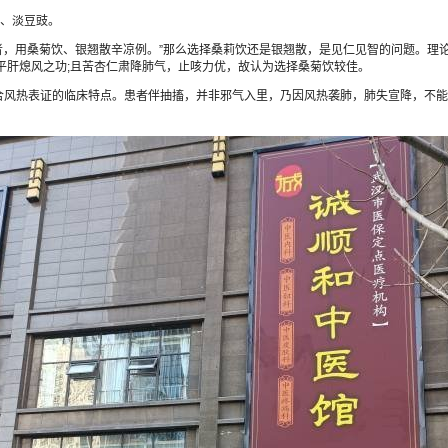
、淡豆豉。
者，用桑菊饮、银翘散辛凉例。”那么选择桑莉饮还是银翘散，是见仁见智的问题。理
平肝熄风之功;且苦杏仁肃降肺气，止咳力优，故认为选择桑菊饮较佳。
热表证的临床特点。患者伴抽搐，并非邪气入里，乃因风热袭肺，肺失宣降，不能制