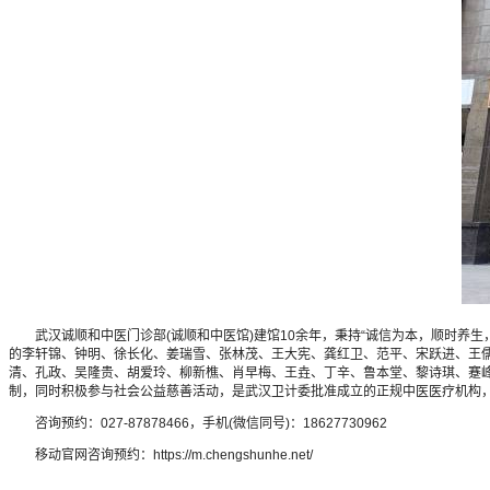
武汉诚顺和中医门诊部(诚顺和中医馆)建馆10余年，秉持“诚信为本，顺时养生
的李轩锦、钟明、徐长化、姜瑞雪、张林茂、王大宪、龚红卫、范平、宋跃进、王
清、孔政、吴隆贵、胡爱玲、柳新樵、肖早梅、王垚、丁辛、鲁本堂、黎诗琪、蹇峰
制，同时积极参与社会公益慈善活动，是武汉卫计委批准成立的正规中医医疗机构
咨询预约：027-87878466，手机(微信同号)：18627730962
移动官网咨询预约：https://m.chengshunhe.net/