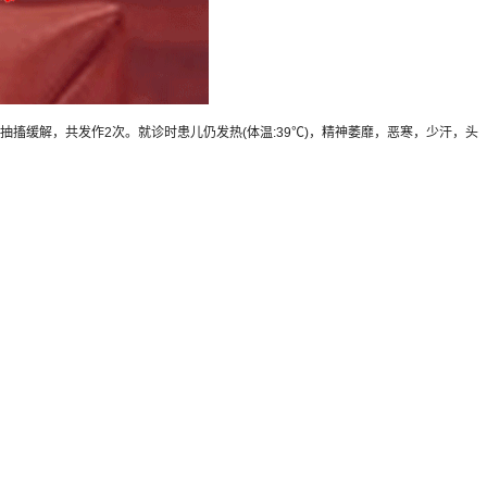
搐缓解，共发作2次。就诊时患儿仍发热(体温:39℃)，精神萎靡，恶寒，少汗，头