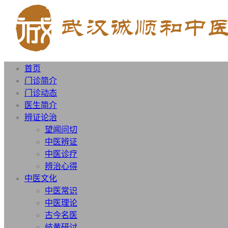
首页
门诊简介
门诊动态
医生简介
辨证论治
望闻问切
中医辨证
中医诊疗
辨治心得
中医文化
中医常识
中医理论
古今名医
岐黄研讨