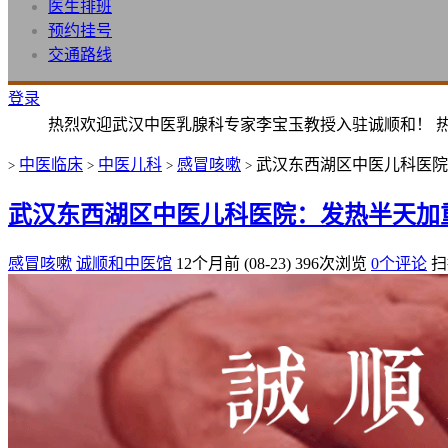
医生排班
预约挂号
交通路线
登录
热烈欢迎武汉中医乳腺科专家李宝玉教授入驻诚顺和！ 
中医临床
中医儿科
感冒咳嗽
武汉东西湖区中医儿科医院
>
>
>
>
武汉东西湖区中医儿科医院：发热半天加
感冒咳嗽
诚顺和中医馆
12个月前 (08-23)
396次浏览
0个评论
扫