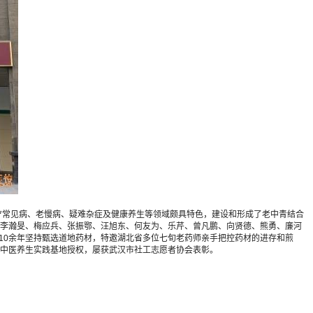
c疗常见病、老慢病、疑难杂症及健康养生等领域颇具特色，建设和形成了老中青结合
李瀚旻、梅应兵、张振鄂、汪旭东、何友为、乐芹、曾凡鹏、向贤德、熊勇、廉河
10余年坚持甄选道地药材，特邀湖北省多位七旬老药师亲手把控药材的进存和煎
中医养生实践基地授权，屡获武汉市社工志愿者协会表彰。