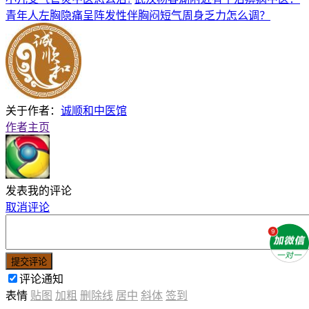
青年人左胸隐痛呈阵发性伴胸闷短气周身乏力怎么调？
关于作者：
诚顺和中医馆
作者主页
发表我的评论
取消评论
提交评论
评论通知
表情
贴图
加粗
删除线
居中
斜体
签到