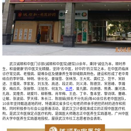
武汉诚顺和中医门诊部(诚顺和中医馆)建馆10余年，秉持“诚信为本，顺时养
生，和谐健康”的中医文化精髓，坚持“名中医，好中药”的立馆之本，在中医药临床
诊疗常见病、老慢病、疑难杂症及健康养生等领域颇具特色，建设和形成了老中青
结合的李轩锦、钟明、徐长化、姜瑞雪、张林茂、王大宪、龚红卫、范平、宋跃
进、王儒英、李家发、刘玉茂、高进、段正莉、刘义涛、陈德货、宋恩峰、李瀚
旻、梅应兵、张振鄂、汪旭东、何友为、
乐芹
、曾凡鹏、向贤德、熊勇、廉河清、
孔政、吴隆贵、胡爱玲、柳新樵、肖早梅、王垚、丁辛、鲁本堂、黎诗琪、蹇峰、
让敏、张波茹、罗天禄、朱长江、陈丽娟(排名不分先后)等40余位名老中医团队，
10余年坚持甄选道地药材，特邀湖北省多位七旬老药师亲手把控药材的进存和煎
制，同时积极参与社会公益慈善活动，是武汉卫计委批准成立的正规中医医疗机
构，是武汉市医保定点医疗机构，是国医大师路志正中医养生实践基地，广州中医
药大学中医养生实践基地授权，屡获武汉市社工志愿者协会表彰。