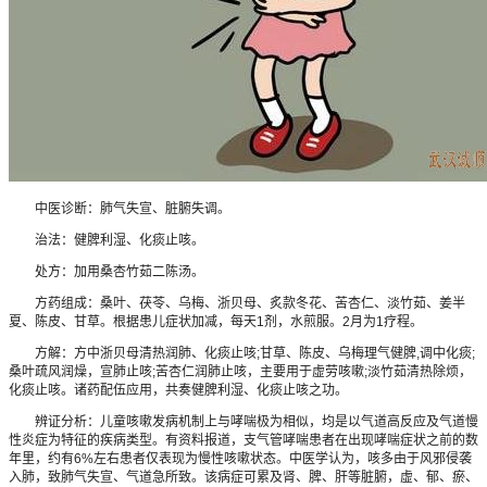
中医诊断：肺气失宣、脏腑失调。
治法：健脾利湿、化痰止咳。
处方：加用桑杏竹茹二陈汤。
方药组成：桑叶、茯苓、乌梅、浙贝母、炙款冬花、苦杏仁、淡竹茹、姜半
夏、陈皮、甘草。根据患儿症状加减，每天1剂，水煎服。2月为1疗程。
方解：方中浙贝母清热润肺、化痰止咳;甘草、陈皮、乌梅理气健脾,调中化痰;
桑叶疏风润燥，宣肺止咳;苦杏仁润肺止咳，主要用于虚劳咳嗽;淡竹茹清热除烦，
化痰止咳。诸药配伍应用，共奏健脾利湿、化痰止咳之功。
辨证分析：儿童咳嗽发病机制上与哮喘极为相似，均是以气道高反应及气道慢
性炎症为特征的疾病类型。有资料报道，支气管哮喘患者在出现哮喘症状之前的数
年里，约有6%左右患者仅表现为慢性咳嗽状态。中医学认为，咳多由于风邪侵袭
入肺，致肺气失宣、气道急所致。该病症可累及肾、脾、肝等脏腑，虚、郁、瘀、