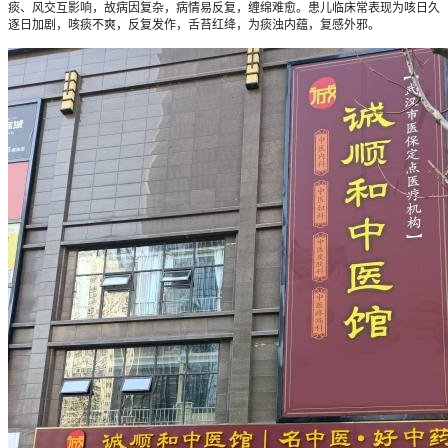
痰、风交互影响，故病因复杂，病情易反复，缠绵难愈。患儿临床常表现为咳日久
逐日加剧，咳痰不爽，反复发作，舌苔红绛，为痰浊内蕴，复感外邪。