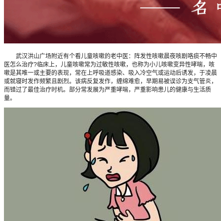
武汉洪山广场附近有个看儿童咳嗽的老中医：阵发性咳嗽晨夜咳剧咯痰不畅中
医怎么治疗?临床上，儿童咳嗽常为过敏性咳嗽，也称为小儿咳嗽变异性哮喘，咳
嗽是其唯一或主要的表现，常在上呼吸道感染、吸入冷空气或运动后诱发，于凌晨
或就寝时发作频繁且剧烈。该病反复发作，缠绵难愈，早期易被误诊为支气管炎，
而错过了最佳治疗时机。部分常发展为严重哮喘，严重影响患儿的健康与生活质
量。