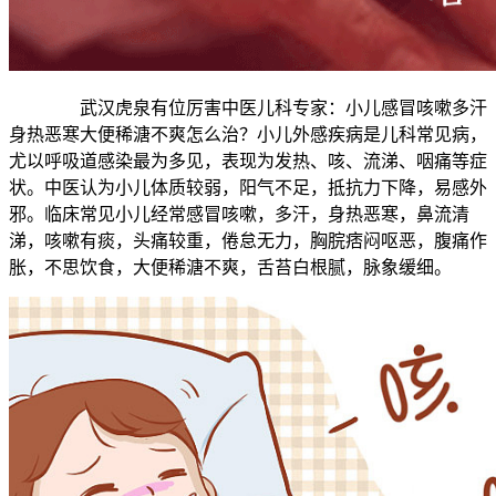
武汉虎泉有位厉害中医儿科专家：小儿感冒咳嗽多汗
身热恶寒大便稀溏不爽怎么治？小儿外感疾病是儿科常见病，
尤以呼吸道感染最为多见，表现为发热、咳、流涕、咽痛等症
状。中医认为小儿体质较弱，阳气不足，抵抗力下降，易感外
邪。临床常见小儿经常感冒咳嗽，多汗，身热恶寒，鼻流清
涕，咳嗽有痰，头痛较重，倦怠无力，胸脘痞闷呕恶，腹痛作
胀，不思饮食，大便稀溏不爽，舌苔白根腻，脉象缓细。