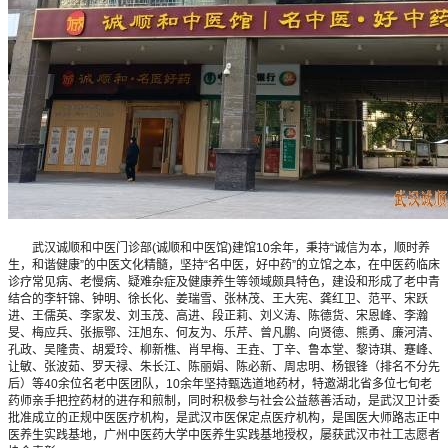
武汉诚顺和中医门诊部(诚顺和中医馆)建馆10余年，秉持“诚信为本，顺时养
生，和谐健康”的中医文化精髓，坚持“名中医，好中药”的立馆之本，在中医药临床
诊疗常见病、老慢病、疑难杂症及健康养生等领域颇具特色，建设和形成了老中青
结合的李轩锦、钟明、徐长化、姜瑞雪、张林茂、王大宪、龚红卫、范平、宋跃
进、王儒英、李家发、刘玉茂、高进、段正莉、刘义涛、陈德货、宋恩峰、李瀚
旻、梅应兵、张振鄂、汪旭东、何友为、乐芹、曾凡鹏、向贤德、熊勇、廉河清、
孔政、吴隆贵、胡爱玲、柳新樵、肖早梅、王垚、丁辛、鲁本堂、黎诗琪、蹇峰、
让敏、张波茹、罗天禄、朱长江、陈丽娟、陈必新、周忠明、杨银锋（排名不分先
后）等40余位名老中医团队，10余年坚持甄选道地药材，特邀湖北省多位七旬老
药师亲手把控药材的进存和煎制，同时积极参与社会公益慈善活动，是武汉卫计委
批准成立的正规中医医疗机构，是武汉市医保定点医疗机构，是国医大师路志正中
医养生实践基地，广州中医药大学中医养生实践基地授权，屡获武汉市社工志愿者