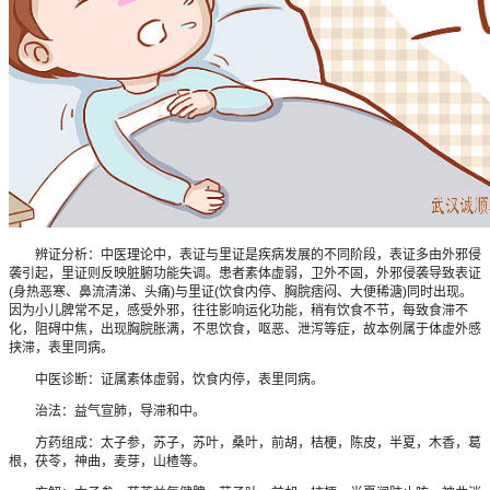
辨证分析：中医理论中，表证与里证是疾病发展的不同阶段，表证多由外邪侵
袭引起，里证则反映脏腑功能失调。患者素体虚弱，卫外不固，外邪侵袭导致表证
(身热恶寒、鼻流清涕、头痛)与里证(饮食内停、胸脘痞闷、大便稀溏)同时出现。
因为小儿脾常不足，感受外邪，往往影响运化功能，稍有饮食不节，每致食滞不
化，阻碍中焦，出现胸脘胀满，不思饮食，呕恶、泄泻等症，故本例属于体虚外感
挟滞，表里同病。
中医诊断：证属素体虚弱，饮食内停，表里同病。
治法：益气宣肺，导滞和中。
方药组成：太子参，苏子，苏叶，桑叶，前胡，桔梗，陈皮，半夏，木香，葛
根，茯苓，神曲，麦芽，山楂等。