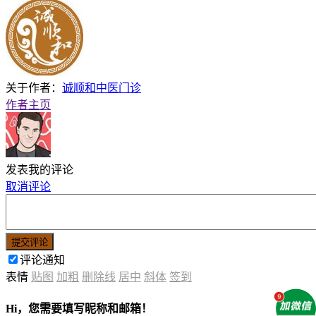
关于作者：
诚顺和中医门诊
作者主页
发表我的评论
取消评论
提交评论
评论通知
表情
贴图
加粗
删除线
居中
斜体
签到
Hi，您需要填写昵称和邮箱！