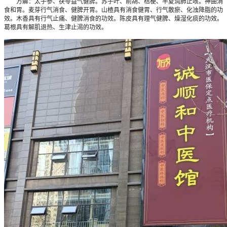
方解：太子参、茯苓益气健脾。苏子叶、前胡、桔梗、半夏润肺止咳。神曲消
食和胃。麦芽行气消食、健脾开胃。山楂具有消食健胃、行气散瘀、化浊降脂的功
效。木香具有行气止痛、健脾消食的功效。陈皮具有理气健脾、燥湿化痰的功效。
葛根具有解肌退热、生津止渴的功效。