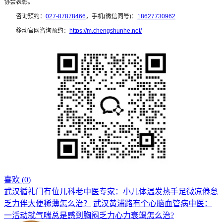
协会表彰。
咨询预约：
027-87878466
，手机(微信同号)：
18627730962
移动官网咨询预约：
https://m.chengshunhe.net/
喜欢 (
0
)
武汉循礼门有位儿科老中医专家：小儿体温发热手足微凉倦怠
乏力伴大便稀薄怎么治？
武汉黄浦路有个心脑血管病中医：
一活动就气喘总是感到胸闷乏力心力衰竭怎么治?