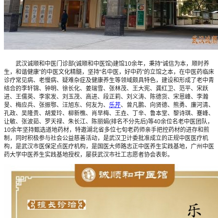
武汉诚顺和中医门诊部(诚顺和中医馆)建馆10余年，秉持“诚信为本，顺时养
生，和谐健康”的中医文化精髓，坚持“名中医，好中药”的立馆之本，在中医药临床
诊疗常见病、老慢病、疑难杂症及健康养生等领域颇具特色，建设和形成了老中青
结合的李轩锦、钟明、徐长化、姜瑞雪、张林茂、王大宪、龚红卫、范平、宋跃
进、王儒英、李家发、刘玉茂、高进、段正莉、刘义涛、陈德货、宋恩峰、李瀚
旻、梅应兵、张振鄂、汪旭东、何友为、
乐芹
、曾凡鹏、向贤德、熊勇、廉河清、
孔政、吴隆贵、胡爱玲、柳新樵、肖早梅、王垚、丁辛、鲁本堂、黎诗琪、蹇峰、
让敏、张波茹、罗天禄、朱长江、陈丽娟(排名不分先后)等40余位名老中医团队，
10余年坚持甄选道地药材，特邀湖北省多位七旬老药师亲手把控药材的进存和煎
制，同时积极参与社会公益慈善活动，是武汉卫计委批准成立的正规中医医疗机
构，是武汉市医保定点医疗机构，是国医大师路志正中医养生实践基地，广州中医
药大学中医养生实践基地授权，屡获武汉市社工志愿者协会表彰。