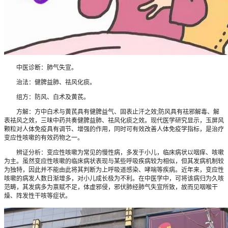
中医诊断：肺气失宣。
治法：健脾益肺、祛风化痰。
组方：防风、白术及黄芪。
方解：方中白术与黄芪具有健脾益气、固表止汗之效;防风具有祛邪解毒、解
表袪风之效，三味中药共奏健脾益肺、祛风化痰之效。现代医学研究显示，玉屏风
颗粒对人体免疫具有调节、增强的作用，同时可有效改善人体免疫学指标，是治疗
变应性咳嗽的有效药物之一。
辨证分析：变应性咳嗽为常见的慢性病，多发于小儿，临床病状以咽痒、咳嗽
为主。虽然变应性咳嗽的临床病状表现与某些呼吸疾病较为相似，但其发病机制较
为独特，因此并不能由此将其判断为上呼吸道感染、哮喘等疾病。近年来，变应性
咳嗽的病发人数日渐增多，对小儿成长极为不利。在中医学中，可将该病归为久咳
范畴，其发病多为禀赋不足，体虚邪侵，邪伏肺经肺气失宣所致，故而见咽喉干
燥、阵发性干咳等症状。