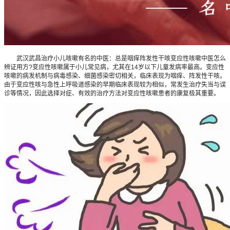
武汉武昌治疗小儿咳嗽有名的中医：总是咽痒阵发性干咳变应性咳嗽中医怎么
辨证用方?变应性咳嗽属于小儿常见病，尤其在14岁以下儿童发病率最高。变应性
咳嗽的病发机制与病毒感染、细菌感染密切相关，临床表现为咽痒、阵发性干咳。
由于变应性咳与急性上呼吸道感染的早期临床表现较为相似，常发生治疗失当与误
诊等情况，因此选择对症、有效的治疗方法对变应性咳嗽患者的康复极其重要。