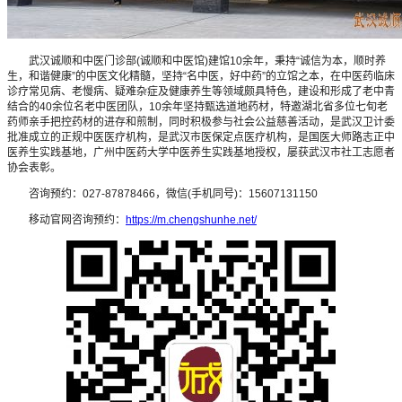
武汉诚顺和中医门诊部(诚顺和中医馆)建馆10余年，秉持“诚信为本，顺时养
生，和谐健康”的中医文化精髓，坚持“名中医，好中药”的立馆之本，在中医药临床
诊疗常见病、老慢病、疑难杂症及健康养生等领域颇具特色，建设和形成了老中青
结合的40余位名老中医团队，10余年坚持甄选道地药材，特邀湖北省多位七旬老
药师亲手把控药材的进存和煎制，同时积极参与社会公益慈善活动，是武汉卫计委
批准成立的正规中医医疗机构，是武汉市医保定点医疗机构，是国医大师路志正中
医养生实践基地，广州中医药大学中医养生实践基地授权，屡获武汉市社工志愿者
协会表彰。
咨询预约：027-87878466，微信(手机同号)：15607131150
移动官网咨询预约：
https://m.chengshunhe.net/