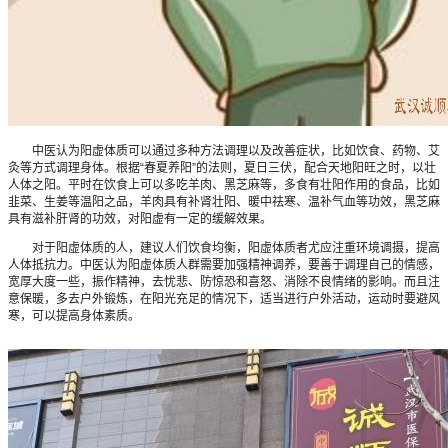
中医认为阳虚体质可以通过多种方法调理以及改善症状，比如饮食、药物、艾
灸等方式调理身体。根据“春夏养阳”的法则，夏日三伏，配合天地阳旺之时，以壮
人体之阳。平时在饮食上可以多吃羊肉、黑芝麻等，多食有壮阳作用的食品，比如
韭菜、生姜等温阳之品，羊肉具有补肾壮阳、暖中祛寒、温补气血等功效，黑芝麻
具有滋补肝肾的功效，对阳虚有一定的缓解效果。
对于阳虚体质的人，建议人们饮食均衡，阳虚体质者尤应注重环境调摄，提高
人体抵抗力。中医认为阳虚体质人群需要加强精神调养，要善于调理自己的情感，
宽厚大度一些，振作精神，去忧悲、防惊恐和喜怒、消除不良情绪的影响。而且注
意保暖，多去户外锻炼，在阳光充足的情况下，适当进行户外活动，运动时要避风
寒，可以提高身体素质。