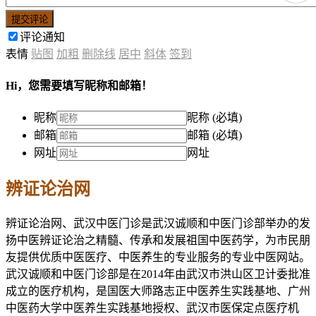
提交评论
评论通知
表情
贴图
加粗
删除线
居中
斜体
签到
Hi，您需要填写昵称和邮箱！
昵称
昵称 (必填)
邮箱
邮箱 (必填)
网址
网址
辨证论治网
辨证论治网、武汉中医门诊是武汉诚顺和中医门诊部举办的发
扬中医辨证论治之精髓、传承和发展祖国中医药学，为市民朋
友提供优质中医医疗、中医养生的专业服务的专业中医网站。
武汉诚顺和中医门诊部是在2014年由武汉市洪山区卫计委批准
成立的医疗机构，是国医大师路志正中医养生实践基地、广州
中医药大学中医养生实践基地授权、武汉市医保定点医疗机