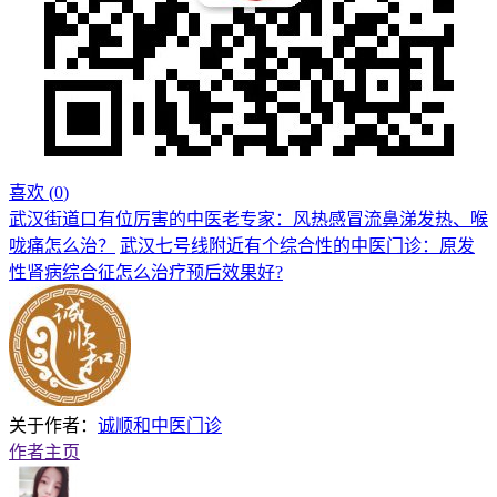
喜欢 (
0
)
武汉街道口有位厉害的中医老专家：风热感冒流鼻涕发热、喉
咙痛怎么治？
武汉七号线附近有个综合性的中医门诊：原发
性肾病综合征怎么治疗预后效果好?
关于作者：
诚顺和中医门诊
作者主页