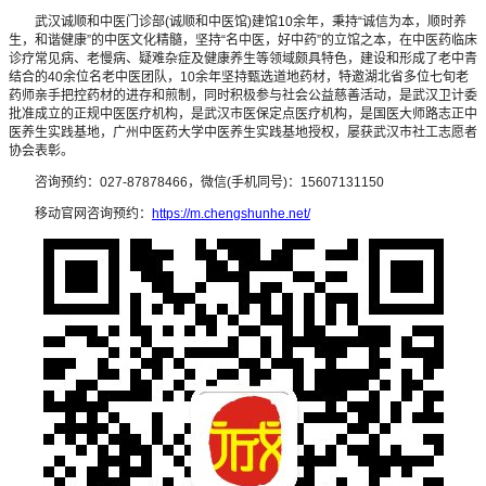
武汉诚顺和中医门诊部(诚顺和中医馆)建馆10余年，秉持“诚信为本，顺时养
生，和谐健康”的中医文化精髓，坚持“名中医，好中药”的立馆之本，在中医药临床
诊疗常见病、老慢病、疑难杂症及健康养生等领域颇具特色，建设和形成了老中青
结合的40余位名老中医团队，10余年坚持甄选道地药材，特邀湖北省多位七旬老
药师亲手把控药材的进存和煎制，同时积极参与社会公益慈善活动，是武汉卫计委
批准成立的正规中医医疗机构，是武汉市医保定点医疗机构，是国医大师路志正中
医养生实践基地，广州中医药大学中医养生实践基地授权，屡获武汉市社工志愿者
协会表彰。
咨询预约：027-87878466，微信(手机同号)：15607131150
移动官网咨询预约：
https://m.chengshunhe.net/