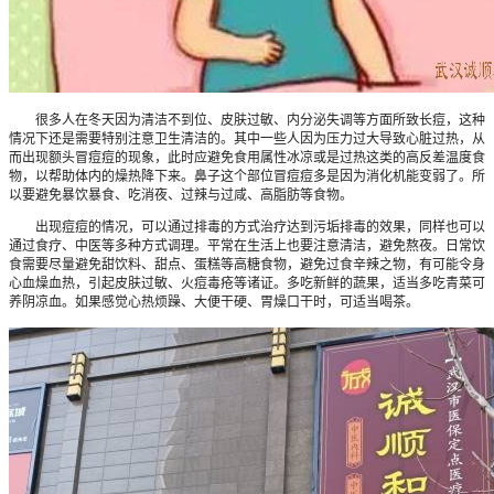
很多人在冬天因为清洁不到位、皮肤过敏、内分泌失调等方面所致长痘，这种
情况下还是需要特别注意卫生清洁的。其中一些人因为压力过大导致心脏过热，从
而出现额头冒痘痘的现象，此时应避免食用属性冰凉或是过热这类的高反差温度食
物，以帮助体内的燥热降下来。鼻子这个部位冒痘痘多是因为消化机能变弱了。所
以要避免暴饮暴食、吃消夜、过辣与过咸、高脂肪等食物。
出现痘痘的情况，可以通过排毒的方式治疗达到污垢排毒的效果，同样也可以
通过食疗、中医等多种方式调理。平常在生活上也要注意清洁，避免熬夜。日常饮
食需要尽量避免甜饮料、甜点、蛋糕等高糖食物，避免过食辛辣之物，有可能令身
心血燥血热，引起皮肤过敏、火痘毒疮等诸证。多吃新鲜的蔬果，适当多吃青菜可
养阴凉血。如果感觉心热烦躁、大便干硬、胃燥口干时，可适当喝茶。